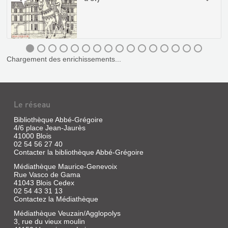
Chargement des enrichissements...
LES
GRANDS
CHÂTEAUX
DE
Le réseau
LA
Bibliothèque Abbé-Grégoire
LOIRE
4/6 place Jean-Jaurès
:
41000 Blois
02 54 56 27 40
BLOIS
LES
Contacter la bibliothèque Abbé-Grégoire
ET
VERSIONS
Médiathèque Maurice-Genevoix
CHAMBOR...
DE
Rue Vasco de Gama
41043 Blois Cedex
L'ASSASSINAT
Livre
02 54 43 31 13
|
DU
Contactez la Médiathèque
Le
DUC
Guillou,
Médiathèque Veuzain/Agglopolys
DE
3, rue du vieux moulin
Jean-