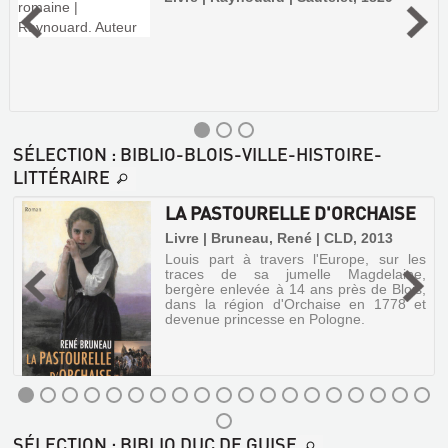
SÉLECTION
: BIBLIO-BLOIS-VILLE-HISTOIRE-
LITTÉRAIRE
LA PASTOURELLE D'ORCHAISE
Livre | Bruneau, René | CLD, 2013
Louis part à travers l'Europe, sur les
traces de sa jumelle Magdelaine,
.
bergère enlevée à 14 ans près de Blois,
dans la région d'Orchaise en 1778 et
devenue princesse en Pologne.
HISTOIRE
LA
DU
SÉLECTION
: BIBLIO DUC DE GUISE