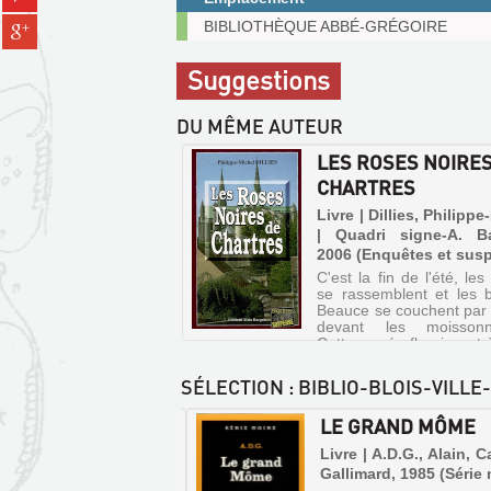
sur
(Nouvelle
Exemplaires
Partager
BIBLIOTHÈQUE ABBÉ-GRÉGOIRE
pinterest
fenêtre)
communicables
sur
(Nouvelle
sur
gplus
Suggestions
fenêtre)
place
(Nouvelle
fenêtre)
DU MÊME AUTEUR
LES ROSES NOIRES
CHARTRES
Livre | Dillies, Philippe
| Quadri signe-A. Ba
2006 (Enquêtes et sus
C'est la fin de l'été, le
se rassemblent et les 
Beauce se couchent par m
devant les moissonn
Cette année fleurissent à 
les coquelicots marqu
talus de taches de s
SÉLECTION
: BIBLIO-BLOIS-VILLE
Signe des temps ?...
RLOGER DU ROI
LE GRAND MÔME
e | Hesse, Jacques |
Livre | A.D.G., Alain, C
ones, 1990 (Mille
Gallimard, 1985 (Série 
MEURTRES