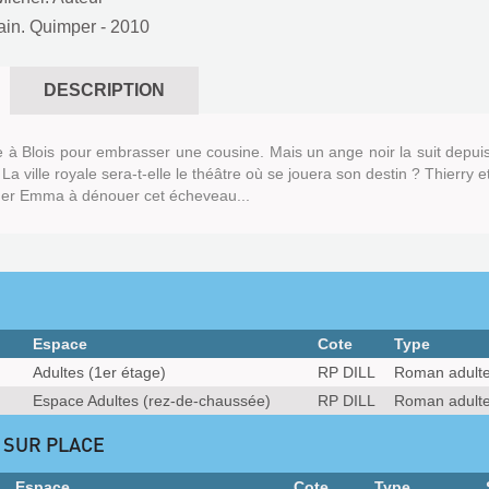
ain. Quimper
- 2010
DESCRIPTION
 Blois pour embrasser une cousine. Mais un ange noir la suit depui
La ville royale sera-t-elle le théâtre où se jouera son destin ? Thierry e
der Emma à dénouer cet écheveau...
Espace
Cote
Type
Adultes (1er étage)
RP DILL
Roman adult
Espace Adultes (rez-de-chaussée)
RP DILL
Roman adult
 SUR PLACE
Espace
Cote
Type