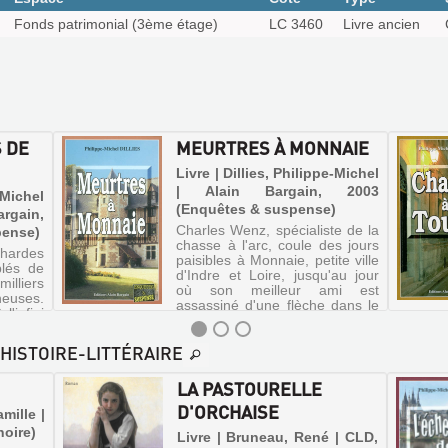
Fonds patrimonial (3ème étage)
LC 3460
Livre ancien
 DE
MEURTRES À MONNAIE
Livre | Dillies, Philippe-Michel
| Alain Bargain, 2003
-Michel
(Enquêtes & suspense)
rgain,
Charles Wenz, spécialiste de la
pense)
chasse à l'arc, coule des jours
s hardes
paisibles à Monnaie, petite ville
blés de
d'Indre et Loire, jusqu'au jour
illiers
où son meilleur ami est
euses.
assassiné d'une flèche dans le
l'infini
dos. C'est le début des ennuis
ant les
pour Wenz et l...
ang...
-HISTOIRE-LITTÉRAIRE
LA PASTOURELLE
D'ORCHAISE
amille |
noire)
Livre | Bruneau, René | CLD,