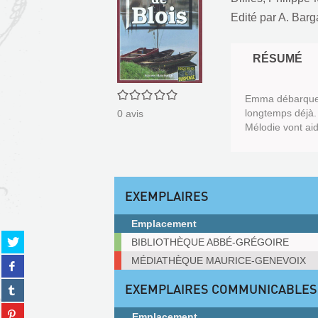
Edité par
A. Barg
RÉSUMÉ
0/5
Emma débarque à
longtemps déjà. 
0
avis
Mélodie vont ai
EXEMPLAIRES
Emplacement
Partager
Exemplaires
BIBLIOTHÈQUE ABBÉ-GRÉGOIRE
sur
MÉDIATHÈQUE MAURICE-GENEVOIX
Partager
twitter
sur
(Nouvelle
Partager
EXEMPLAIRES COMMUNICABLES
facebook
fenêtre)
sur
(Nouvelle
Partager
tumblr
Emplacement
fenêtre)