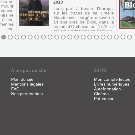
lles ne
2013
 mourir
Louis part à travers l'Europe,
maine
sur les traces de sa jumelle
nirs ne
Magdelaine, bergère enlevée à
r à une
14 ans près de Blois, dans la
a femme
région d'Orchaise en 1778 et
 une
devenue princesse en Pologne.
e. Mais
A propos du site
24/24
Plan du site
Mon compte lecteur
Mentions légales
Livres numériques
FAQ
Autoformation
Nos partenariats
Cinéma
Patrimoine