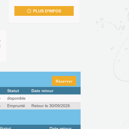
fenêtre)
PLUS D'INFOS
s
t
Réserver
Statut
Date retour
e
disponible
e
Emprunté
Retour le 30/09/2026
Statut
Date retour