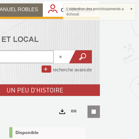
MANUEL ROBLES
CONNEXION
L'obtention des enrichissements a
×
échoué.
recherche avancée
UN PEU D'HISTOIRE
Lien
permanent
Exports
(Nouvelle
Disponible