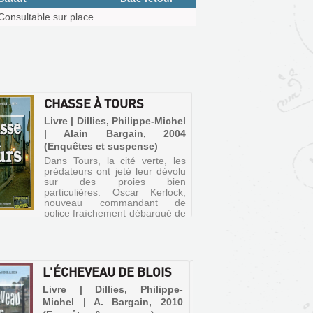
Consultable sur place
CHASSE À TOURS
Livre | Dillies, Philippe-Michel
| Alain Bargain, 2004
(Enquêtes et suspense)
Dans Tours, la cité verte, les
prédateurs ont jeté leur dévolu
sur des proies bien
particulières. Oscar Kerlock,
nouveau commandant de
police fraïchement débarqué de
la capitale en santiags et
Harley, et Charles Wenz
doivent décou...
L'ÉCHEVEAU DE BLOIS
UN DR
UNE R
Livre | Dillies, Philippe-
LOIRE 
Michel | A. Bargain, 2010