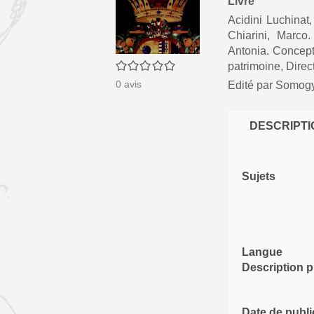
Livre
Acidini Luchinat, 
Chiarini, Marco.
Antonia. Concep
0/5
patrimoine, Direc
0
avis
Edité par
Somogy.
DESCRIPTI
Sujets
Langue
Description 
Date de publi