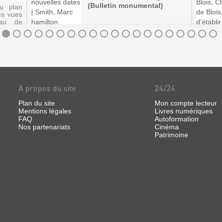
(Bulletin monumental)
du plan
es vues
eau de
ébut du
'amiral
s entre
ci fut
A propos du site
24/24
Plan du site
Mon compte lecteur
Mentions légales
Livres numériques
FAQ
Autoformation
Nos partenariats
Cinéma
Patrimoine