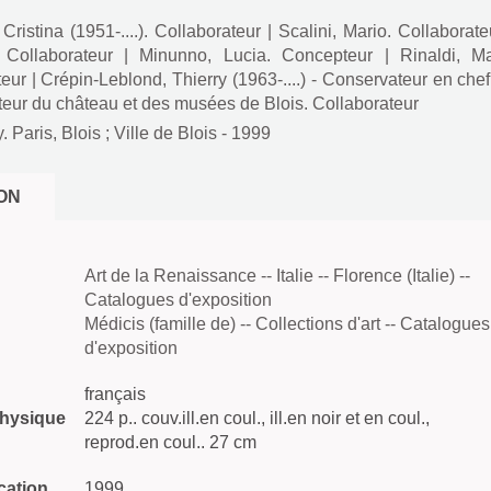
Cristina (1951-....). Collaborateur
|
Scalini, Mario. Collaborate
 Collaborateur
|
Minunno, Lucia. Concepteur
|
Rinaldi, Ma
teur
|
Crépin-Leblond, Thierry (1963-....) - Conservateur en che
teur du château et des musées de Blois. Collaborateur
 Paris, Blois
;
Ville de Blois
- 1999
ON
Art de la Renaissance -- Italie -- Florence (Italie) --
Catalogues d'exposition
Médicis (famille de) -- Collections d'art -- Catalogues
d'exposition
français
physique
224 p.. couv.ill.en coul., ill.en noir et en coul.,
reprod.en coul.. 27 cm
cation
1999