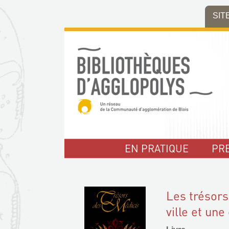
Aller
Aller
Aller
SIT
au
au
à
menu
contenu
la
recherche
EN PRATIQUE
PR
Les trésors
ville et un