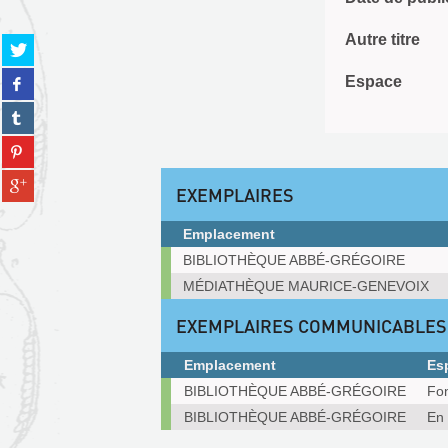
Autre titre
Partager
sur
Partager
Espace
twitter
sur
(Nouvelle
Partager
facebook
fenêtre)
sur
(Nouvelle
Partager
tumblr
fenêtre)
sur
(Nouvelle
Partager
pinterest
fenêtre)
EXEMPLAIRES
sur
(Nouvelle
gplus
fenêtre)
Emplacement
(Nouvelle
Exemplaires
fenêtre)
BIBLIOTHÈQUE ABBÉ-GRÉGOIRE
MÉDIATHÈQUE MAURICE-GENEVOIX
EXEMPLAIRES COMMUNICABLES
Emplacement
Es
Exemplaires
BIBLIOTHÈQUE ABBÉ-GRÉGOIRE
Fon
communicables
BIBLIOTHÈQUE ABBÉ-GRÉGOIRE
En 
sur
place