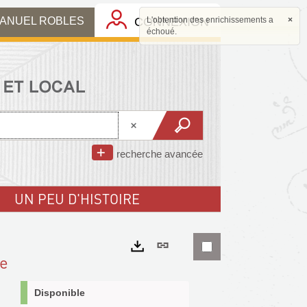
MANUEL ROBLES
CONNEXION
L'obtention des enrichissements a
×
échoué.
recherche avancée
UN PEU D'HISTOIRE
Lien
ne
permanent
Exports
(Nouvelle
Disponible