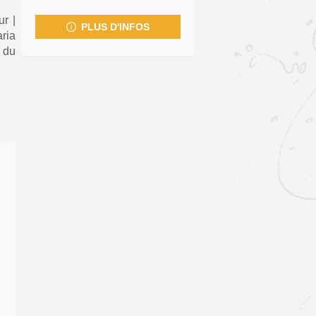
fenêtre)
ur
|
PLUS D'INFOS
ria
f du