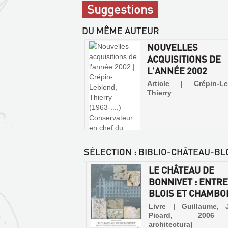
Suggestions
DU MÊME AUTEUR
NOUVELLES
ACQUISITIONS DE
L'ANNÉE 2002
Article | Crépin-Le
Thierry
SÉLECTION
: BIBLIO-CHÂTEAU-BLO
 PLAFONDS PEINTS
LE CHÂTEAU DE
'AILE FRANÇOIS
BONNIVET : ENTR
RESTAUR...
BLOIS ET CHAMBORD
LE
CHÂTEAU
 | Allais, Sylvanie | Les
Livre | Guillaume, 
 du Chateau et des
Picard, 2006
DE
s de Blois, 2002
architectura)