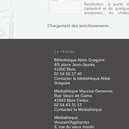
BLOIS
Restitution, à partir 
Livre
cadastral et de quelqu
anciennes, du chât
|
Bonnivet, détruite au d
Crépin-
XIXe siècle. Elevé par l
Leblond,
Chargement des enrichissements...
Bonnivet près de Poitier
Thierry
1516 et 1525, celui-
|
l'entreprise la plus am...
Ed.
du
Patrimoine,
Le réseau
2002
(Itinéraires
Bibliothèque Abbé-Grégoire
4/6 place Jean-Jaurès
du
41000 Blois
patrimoine)
02 54 56 27 40
Contacter la bibliothèque Abbé-
Grégoire
Médiathèque Maurice-Genevoix
Rue Vasco de Gama
41043 Blois Cedex
02 54 43 31 13
Contactez la Médiathèque
Médiathèque
FRANÇOIS
Veuzain/Agglopolys
3, rue du vieux moulin
IER,