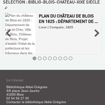
CHATEAU
SÉLECTION
: BIBLIO-BLOIS-CHÂTEAU-XIXE SIÈCLE
DE
BLOIS
PLAN DU CHÂTEAU DE BLOIS
(LOIR-
EN 1825 : DÉPARTEMENT DE ...
ET-
CHER),
.
Livre | Compain, 1825
PLANCHE
DE
FELIX
...
Livre
|
Duban,
Felix
FRANÇOIS
IER,
Le réseau
L'ITALIE
Bibliothèque Abbé-Grégoire
ET
4/6 place Jean-Jaurès
41000 Blois
LE
02 54 56 27 40
CHÂTEAU
Contacter la bibliothèque Abbé-Grégoire