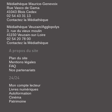
DE
Médiathèque Maurice-Genevoix
BLOIS
Rue Vasco de Gama
41043 Blois Cedex
:
LE
02 54 43 31 13
NO...
CHÂTEAU
Contactez la Médiathèque
DE
Sans
Médiathèque Veuzain/Agglopolys
exemplaire
SAINT-
3, rue du vieux moulin
|
41150 Veuzain-sur-Loire
AIGNAN
Smith,
02 54 20 78 00
Contactez la Médiathèque
Marc
Sans
hamilton
exemplaire
A propos du site
|
|
Société
Boudon,
Plan du site
française
Françoise
Mentions légales
d'archéologie,
|
FAQ
Nos partenariats
1989
Société
(Bulletin
française
24/24
monumental)
d'archéologie,
1986
Mon compte lecteur
(Congrès
Livres numériques
archéologique
Autoformation
Cinéma
de
Patrimoine
France)