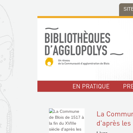
Aller
Aller
Aller
SIT
au
au
à
menu
contenu
la
recherche
EN PRATIQUE
PR
La Commune 
d'après les