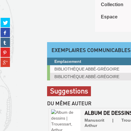
Collection
Espace
Partager
sur
Partager
twitter
sur
(Nouvelle
Partager
facebook
fenêtre)
sur
(Nouvelle
EXEMPLAIRES COMMUNICABLES
Partager
tumblr
fenêtre)
sur
(Nouvelle
Partager
Emplacement
pinterest
fenêtre)
sur
Exemplaires
(Nouvelle
BIBLIOTHÈQUE ABBÉ-GRÉGOIRE
gplus
communicables
fenêtre)
BIBLIOTHÈQUE ABBÉ-GRÉGOIRE
(Nouvelle
sur
fenêtre)
place
Suggestions
DU MÊME AUTEUR
ALBUM DE DESSIN
Manuscrit | Troues
Arthur