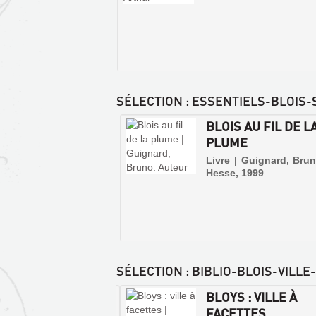
SÉLECTION
: ESSENTIELS-BLOIS
BLOIS AU FIL DE L
PLUME
Livre | Guignard, Brun
Hesse, 1999
SÉLECTION
: BIBLIO-BLOIS-VILL
IOGRAPHIE :
BLOYS : VILLE À
STOIRE DE BLOIS,
FACETTES