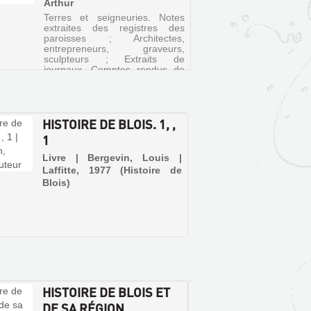
Arthur
Terres et seigneuries. Notes
extraites des registres des
paroisses ; Architectes,
entrepreneurs, graveurs,
sculpteurs ; Extraits de
journaux. Comptes rendus de
la Société des Amis des Arts ;
Ecriture des manuscrits des
registres m...
HISTOIRE DE BLOIS. 1, ,
1
Livre | Bergevin, Louis |
Laffitte, 1977 (Histoire de
Blois)
HISTOIRE DE BLOIS ET
BLOIS
DE SA RÉGION
DOUC