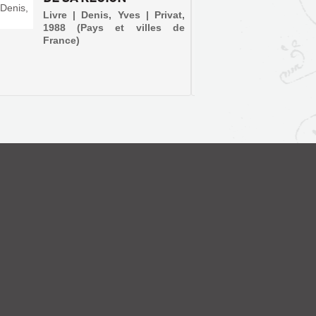
Livre | Denis, Yves | Privat,
Livre 
1988 (Pays et villes de
Autreme
France)
Capital
lieu de 
Guise, 
pourtant
quant-à-
Tours se
obtenu 
régionale