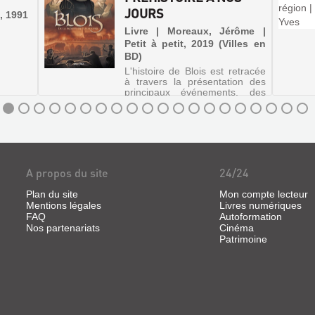
JOURS
, 1991
Livre | Moreaux, Jérôme |
Petit à petit, 2019 (Villes en
BD)
L'histoire de Blois est retracée
à travers la présentation des
principaux événements, des
archives historiques et des
reconstitutions de lieux.
©Electre 2019
A propos du site
24/24
Plan du site
Mon compte lecteur
Mentions légales
Livres numériques
FAQ
Autoformation
Nos partenariats
Cinéma
Patrimoine