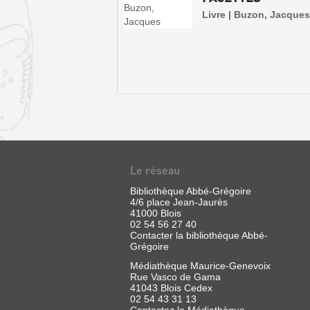
BIBLIOTHÈ...
Livre | Buzon, Jacques
 | Barnier, Jérôme | chez
ur, 1999
LA
COMMUNE
DE
BLOIS
DE
1517
À
BLOIS.
LA
Le réseau
BLOIS
FIN
:
Bibliothèque Abbé-Grégoire
DU
LA
4/6 place Jean-Jaurès
DE
XVIIIE
41000 Blois
COMMUNE
LA
02 54 56 27 40
SIÈ...
DE
Contacter la bibliothèque Abbé-
PRÉHISTOIRE
BLOIS
Grégoire
Livre
À
|
DE
Médiathèque Maurice-Genevoix
NOS
Trouessart,
Rue Vasco de Gama
1517
Arthur
JOURS
41043 Blois Cedex
À
|
02 54 43 31 13
Livre
Migault
Contactez la Médiathèque