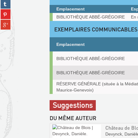
Partager
facebook
fenêtre)
sur
Emplacement
Es
(Nouvelle
Partager
tumblr
Exemplaires
fenêtre)
BIBLIOTHÈQUE ABBÉ-GRÉGOIRE
En 
sur
(Nouvelle
Partager
pinterest
fenêtre)
EXEMPLAIRES COMMUNICABLES
sur
(Nouvelle
gplus
fenêtre)
(Nouvelle
Emplacement
fenêtre)
Exemplaires
BIBLIOTHÈQUE ABBÉ-GRÉGOIRE
communicables
sur
place
BIBLIOTHÈQUE ABBÉ-GRÉGOIRE
RÉSERVE GÉNÉRALE (située à la Média
Maurice-Genevoix)
Suggestions
DU MÊME AUTEUR
Château de Blo
Devynck, Danièle.