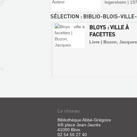
Ingersheim | 19
SÉLECTION
: BIBLIO-BLOIS-VILL
IOGRAPHIE :
BLOYS : VILLE À
STOIRE DE BLOIS,
FACETTES
BIBLIOTHÈ...
Livre | Buzon, Jacques
 | Barnier, Jérôme | chez
ur, 1999
BLOIS.
Le réseau
BLOIS
:
Bibliothèque Abbé-Grégoire
4/6 place Jean-Jaurès
DE
41000 Blois
LA
02 54 56 27 40