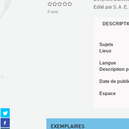
0/5
Edité par
S. A. E.
0
avis
DESCRIPTI
Sujets
Lieux
Langue
Description 
Date de publi
Espace
Partager
sur
Partager
twitter
EXEMPLAIRES
sur
(Nouvelle