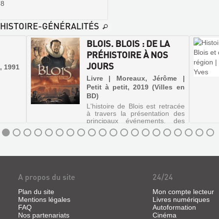
78
E-HISTOIRE-GÉNÉRALITÉS
BLOIS. BLOIS : DE LA
PRÉHISTOIRE À NOS
JOURS
, 1991
Livre | Moreaux, Jérôme |
Petit à petit, 2019 (Villes en
BD)
L'histoire de Blois est retracée
à travers la présentation des
principaux événements, des
archives historiques et des
reconstitutions de lieux.
©Electre 2019
A propos du site
24/24
Plan du site
Mon compte lecteur
Mentions légales
Livres numériques
FAQ
Autoformation
Nos partenariats
Cinéma