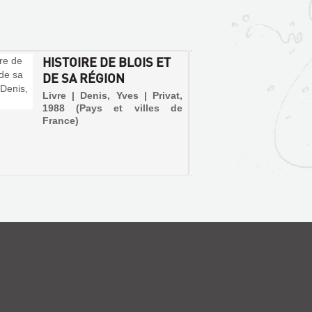
HISTOIRE DE BLOIS ET
BLOIS
DE SA RÉGION
DOUC
Livre | Denis, Yves | Privat,
Livre 
1988 (Pays et villes de
Autreme
France)
Capital
lieu de 
Guise, 
pourtant
quant-à-
Tours se
obtenu 
régionale