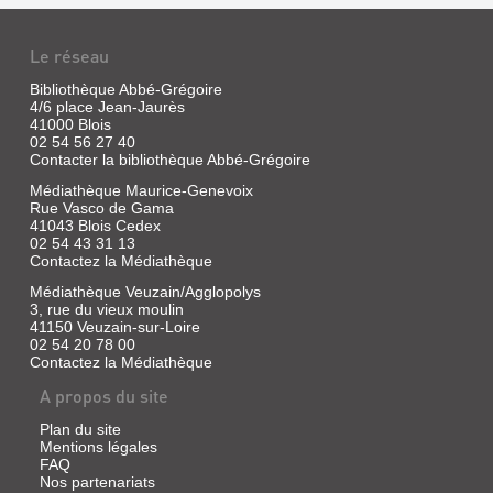
Le réseau
Bibliothèque Abbé-Grégoire
4/6 place Jean-Jaurès
41000 Blois
02 54 56 27 40
Contacter la bibliothèque Abbé-Grégoire
ACTE
Médiathèque Maurice-Genevoix
PUBLIC
Rue Vasco de Gama
POUR
41043 Blois Cedex
02 54 43 31 13
LA
Contactez la Médiathèque
LICENCE,
Médiathèque Veuzain/Agglopolys
LA
QUI
3, rue du vieux moulin
BIBLIOTHÈQUE
SERA
41150 Veuzain-sur-Loire
02 54 20 78 00
DE
SOUTENU
Contactez la Médiathèque
CHARLES
LE
A propos du site
D'ORLÉANS
V...
ET
Plan du site
Livre
Mentions légales
DE
|
FAQ
Dupre,
LOUIS
Nos partenariats