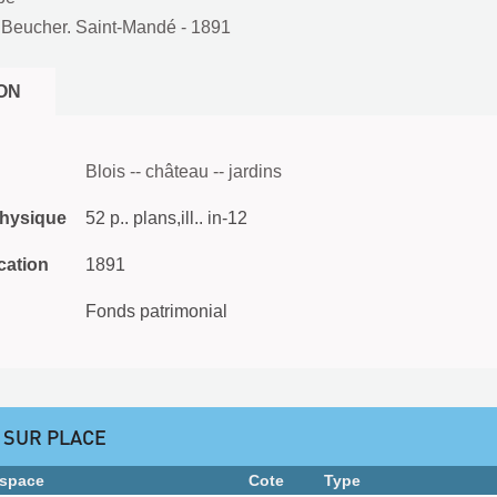
. Beucher. Saint-Mandé
- 1891
ON
Blois -- château -- jardins
physique
52 p.. plans,ill.. in-12
cation
1891
Fonds patrimonial
 SUR PLACE
space
Cote
Type