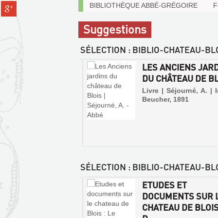
(Nouvelle
Exemplaires
Partager
BIBLIOTHÈQUE ABBÉ-GRÉGOIRE
F
pinterest
fenêtre)
communicables
sur
(Nouvelle
sur
gplus
Suggestions
fenêtre)
place
(Nouvelle
fenêtre)
SÉLECTION
: BIBLIO-CHATEAU-BL
ELLO DE
LES ANCIENS JAR
COLIANO ET LES
DU CHÂTEAU DE B
INS D'AMBOISE,
Livre | Séjourné, A. | I
Beucher, 1891
| Lesueur, Pierre, 1935
SÉLECTION
: BIBLIO-CHATEAU-B
AUD LE TRICHEUR,
ETUDES ET
JARDINS
E DE BLOIS, DE
DOCUMENTS SUR 
DE
S ET D...
CHATEAU DE BLOIS 
CHÂTEAUX