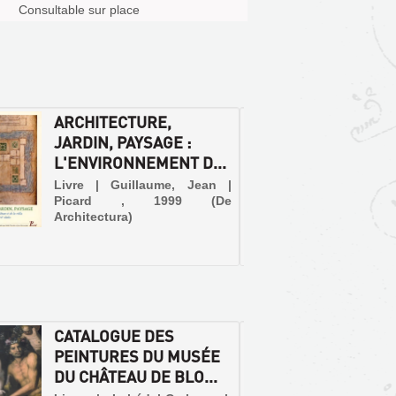
Consultable sur place
ARCHITECTURE,
LES J
JARDIN, PAYSAGE :
CHATE
L'ENVIRONNEMENT D...
LEURS
Livre | Guillaume, Jean |
Livre 
Picard , 1999 (De
Migault
Architectura)
CATALOGUE DES
LE JA
PEINTURES DU MUSÉE
DU DU
DU CHÂTEAU DE BLO...
BLOIS