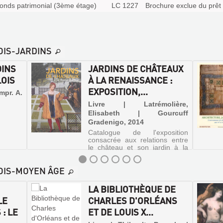
onds patrimonial (3ème étage)
LC 1227
Brochure exclue du prêt
OIS-JARDINS
DINS
JARDINS DE CHÂTEAUX
LOIS
À LA RENAISSANCE :
EXPOSITION,...
mpr. A.
Livre | Latrémolière,
Elisabeth | Gourcuff
Gradenigo, 2014
Catalogue de l'exposition
consacrée aux relations entre
le château et son jardin à la
Renaissance, cet ouvrage
s'appuie principalement sur
LOIS-MOYEN ÂGE
l'exemple de Blois et sur le rôle
fondateur de Louis XII et
d'Anne de Bretagne. Il éclaire
LA BIBLIOTHÈQUE DE
...
LE
CHARLES D'ORLÉANS
: LE
ET DE LOUIS X...