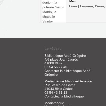
D...
 | Lesueur, Frédéric,
À
Livre | Lesueur, Pierre
LA
RENAISSANCE
:
EXPOSITION,...
Livre
|
Latrémolière,
Elisabeth
Le réseau
|
Gourcuff
Bibliothèque Abbé-Grégoire
Gradenigo,
4/6 place Jean-Jaurès
2014
41000 Blois
Catalogue
02 54 56 27 40
de
Contacter la bibliothèque Abbé-
l'exposition
Grégoire
consacrée
aux
Médiathèque Maurice-Genevoix
relations
Rue Vasco de Gama
entre
41043 Blois Cedex
le
02 54 43 31 13
château
Contactez la Médiathèque
et
LA
son
Médiathèque
jardin