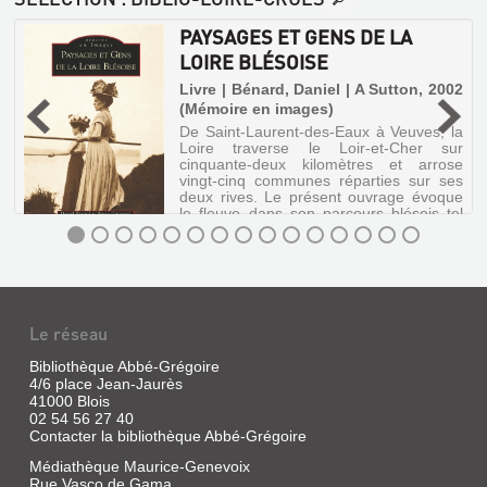
PAYSAGES ET GENS DE LA
LOIRE BLÉSOISE
Livre | Bénard, Daniel | A Sutton, 2002
(Mémoire en images)
|
De Saint-Laurent-des-Eaux à Veuves, la
3
Loire traverse le Loir-et-Cher sur
cinquante-deux kilomètres et arrose
vingt-cinq communes réparties sur ses
deux rives. Le présent ouvrage évoque
le fleuve dans son parcours blésois tel
qu'i...
PAYSAGES
ET
GENS
Le réseau
DE
Bibliothèque Abbé-Grégoire
LA
4/6 place Jean-Jaurès
LOIRE
41000 Blois
02 54 56 27 40
BLÉSOISE
Contacter la bibliothèque Abbé-Grégoire
Livre
Médiathèque Maurice-Genevoix
|
ACTE
Rue Vasco de Gama