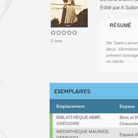
Edité par
A Sutton
RÉSUMÉ
0/5
0
avis
De Saint-Lauren
deux kilomètre
présent ouvrage 
un siècle.
EXEMPLAIRES
Emplacement
Espace
Exemplaires
BIBLIOTHÈQUE ABBÉ-
Blois et 
GRÉGOIRE
Chaussé
MÉDIATHÈQUE MAURICE-
Espace A
GENEVOIX