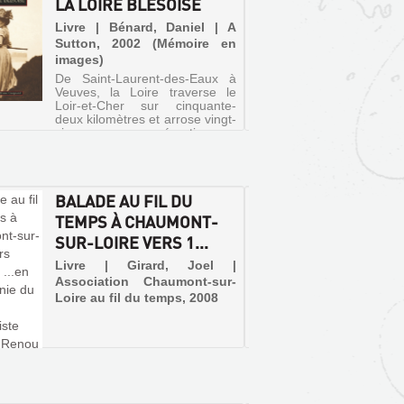
LA LOIRE BLÉSOISE
DE LO
Livre | Bénard, Daniel | A
Livre |
Sutton, 2002 (Mémoire en
| Oue
images)
(Itinéra
De Saint-Laurent-des-Eaux à
Propose 
Veuves, la Loire traverse le
et les j
Loir-et-Cher sur cinquante-
Val de L
deux kilomètres et arrose vingt-
cours d
cinq communes réparties sur
Nantes 
ses deux rives. Le présent
Chantelo
ouvrage évoque le fleuve dans
Rivau, M
son parcours blésois tel qu'i...
BALADE AU FIL DU
POUSS
TEMPS À CHAUMONT-
D'HIS
SUR-LOIRE VERS 1...
MONUM
MÉMO.
Livre | Girard, Joel |
Association Chaumont-sur-
Livre | 
Loire au fil du temps, 2008
Migault 