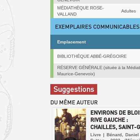
MÉDIATHÈQUE ROSE-
Adultes
VALLAND
EXEMPLAIRES COMMUNICABLES
Emplacement
Exemplaires
BIBLIOTHÈQUE ABBÉ-GRÉGOIRE
communicables
sur
RÉSERVE GÉNÉRALE (située à la Média
place
Maurice-Genevoix)
Suggestions
DU MÊME AUTEUR
ENVIRONS DE BLOI
RIVE GAUCHE :
CHAILLES, SAINT-G
Livre | Bénard, Daniel