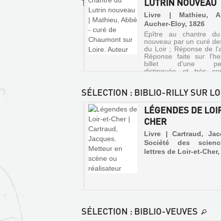
Loire
ÉRAIRES.DÉCOUVERTE
LUTRIN NOUVEAU
Daniel
A
traverse
|
HAUMONT-SUR-
Sutton,
Livre | Mathieu, 
le
Alan
Loir-
RE
2002
Aucher-Eloy, 1826
Sutton,
et-
(Mémoire
Epître au chantre du
Cher
re | Guignard de
2002
en
nouveau par un curé de
sur
ville, Ludovic | Typ. &
(Mémoire
du Loir ; Réponse de l'a
images)
cinquante-
C. Migault & Cie, 1897
en
Réponse faite sur l'h
deux
De
billet d'une per
images)
kilomètres
Saint-
distinguée et très c
et
De
Laurent-
L'auteur à son ramier pé
arrose
Menars
des-
vingt-
aux
Eaux
SÉLECTION
: BIBLIO-RILLY SUR LO
cinq
Grouets
à
communes
et
Veuves,
OIR-ET-CHER À
LÉGENDES DE LOI
réparties
des
la
sur
faubourgs
Loire
 D'AILE
CHER
ses
de
traverse
deux
e | Berger, Michel |
Livre | Cartraud, Ja
Blois
le
rives.
à
Loir-
ico, 1995 (A tire d'aile)
Société des scien
Le
La
et-
lettres de Loir-et-Cher
présent
Chapelle-
Cher
ouvrage
Vendômoise,
sur
évoque
les
cinquante-
le
deux
deux
fleuve
auteurs
kilomètres
dans
nous
et
son
emmènent
arrose
parcours
à
vingt-
SÉLECTION
: BIBLIO-VEUVES
blésois
la
cinq