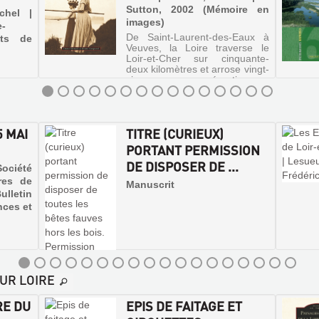
Sutton, 2002 (Mémoire en
chel |
images)
e-
De Saint-Laurent-des-Eaux à
ets de
Veuves, la Loire traverse le
Loir-et-Cher sur cinquante-
deux kilomètres et arrose vingt-
cinq communes réparties sur
ses deux rives. Le présent
ouvrage évoque le fleuve dans
son parcours blésois tel qu'i...
5 MAI
TITRE (CURIEUX)
PORTANT PERMISSION
DE DISPOSER DE ...
ociété
res de
Manuscrit
ulletin
nces et
UR LOIRE
RE DU
EPIS DE FAITAGE ET