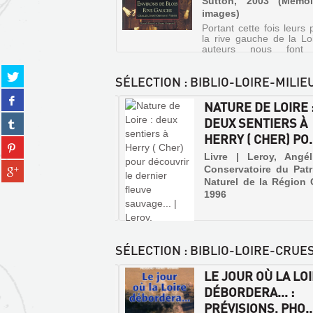
Sutton, 2003 (Mémo
images)
Portant cette fois leurs 
la rive gauche de la Loi
auteurs nous font v
Chailles, Saint-Gervais-l
et le faubourg de Vie
Partager
SÉLECTION
: BIBLIO-LOIRE-MILIE
portes de Blois. C'est l'
sur
de découvrir ces pa
Partager
twitter
familiers tels qu...
OIRE DÉCHIRÉE : LE
NATURE DE LOIRE 
sur
(Nouvelle
Partager
IER FLEUVE LIBRE
DEUX SENTIERS À
facebook
fenêtre)
sur
RO...
HERRY ( CHER) PO.
(Nouvelle
LE
Partager
tumblr
fenêtre)
CANTON
sur
 | Boddaert, Alexis | Éd.
Livre | Leroy, Angél
(Nouvelle
Partager
 "La Nouvelle
Conservatoire du Pat
DE
pinterest
fenêtre)
sur
lique", 1990
Naturel de la Région 
(Nouvelle
VINEUIL,
gplus
1996
fenêtre)
SAINT-
(Nouvelle
CLAUDE-
fenêtre)
DE-
SÉLECTION
: BIBLIO-LOIRE-CRUE
DIRAY
ET
 CATASTROPHES
LE JOUR OÙ LA LO
MON...
PAYSAGES
O DANS LE LOIR-
DÉBORDERA... :
ET
Livre
CHER
PRÉVISIONS, PHO..