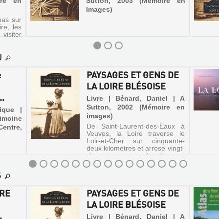
ire en
Sutton, 2003 (Mémoire en
Images)
pas sur
re, les
isiter
a-Forêt
nne aux
U
occasion
ysages
:
PAYSAGES ET GENS DE
LA LOIRE BLÉSOISE
..
Livre | Bénard, Daniel | A
Sutton, 2002 (Mémoire en
ique |
images)
rimoine
De Saint-Laurent-des-Eaux à
Centre,
Veuves, la Loire traverse le
Loir-et-Cher sur cinquante-
deux kilomètres et arrose vingt-
cinq communes réparties sur
ses deux rives. Le présent
ouvrage évoque le fleuve dans
S
son parcours blésois tel qu'i...
IRE
PAYSAGES ET GENS DE
LA LOIRE BLÉSOISE
.
Livre | Bénard, Daniel | A