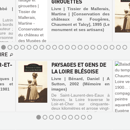
GIROUETTES
Abbé |
Livre | Tissier de Mallerais,
Martine | [Conservation des
châteaux de Fougères,
 Lutrin
s bords
Chaumont et Talcy], 1995 (Le
uteur ;
monument et ses artisans)
eure au
sonne
onnue ;
nitent
IRE
R-ET-
PAYSAGES ET GENS DE
LA LOIRE BLÉSOISE
cques |
Livre | Bénard, Daniel | A
ces et
Sutton, 2002 (Mémoire en
, 1981
images)
De Saint-Laurent-des-Eaux à
Veuves, la Loire traverse le
Loir-et-Cher sur cinquante-
deux kilomètres et arrose vingt-
cinq communes réparties sur
ses deux rives. Le présent
ouvrage évoque le fleuve dans
son parcours blésois tel qu'i...