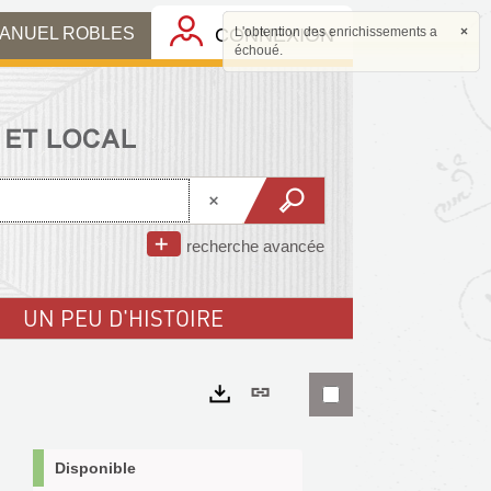
MANUEL ROBLES
CONNEXION
L'obtention des enrichissements a
×
échoué.
recherche avancée
UN PEU D'HISTOIRE
Lien
permanent
Exports
(Nouvelle
Disponible