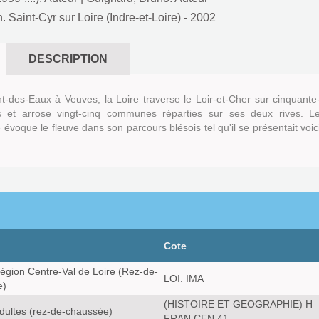
. Saint-Cyr sur Loire (Indre-et-Loire)
- 2002
DESCRIPTION
t-des-Eaux à Veuves, la Loire traverse le Loir-et-Cher sur cinquante
s et arrose vingt-cinq communes réparties sur ses deux rives. L
évoque le fleuve dans son parcours blésois tel qu'il se présentait voic
Cote
Région Centre-Val de Loire (Rez-de-
LOI. IMA
e)
(HISTOIRE ET GEOGRAPHIE) H
dultes (rez-de-chaussée)
FRAN CEN 41