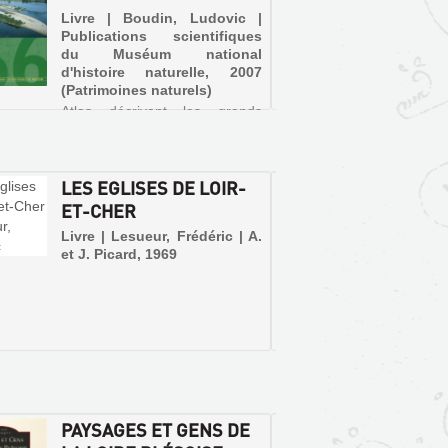
Livre | Boudin, Ludovic |
Livre 
Publications scientifiques
Georges
du Muséum national
d'histoire naturelle, 2007
(Patrimoines naturels)
Atlas décrivant les grands
ensembles d'habitats de la
Loire et les espèces y
florissant. C'est le produit de 3
ans d'inventaires et de
LES EGLISES DE LOIR-
REGAR
recherches qui ont recensé
160.000 données et identifié
ET-CHER
L'HIS
230 espèces patrimoniales et
ET MA
plus de 20...
Livre | Lesueur, Frédéric | A.
RÉSID
et J. Picard, 1969
Livre 
Hugues 
PAYSAGES ET GENS DE
JARDI