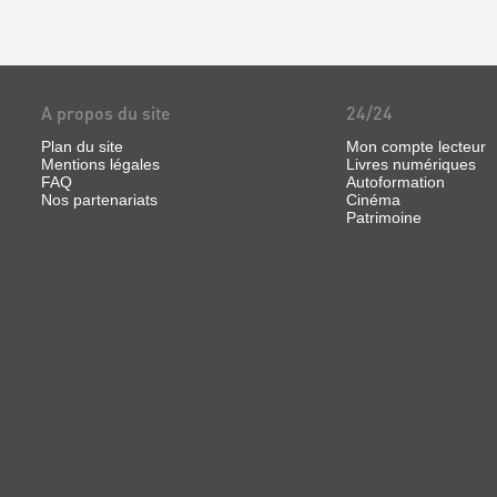
quotidienne locale à travers
ses rues, ses festivités, ses
pay...
A propos du site
24/24
Plan du site
Mon compte lecteur
Mentions légales
Livres numériques
FAQ
Autoformation
Nos partenariats
Cinéma
Patrimoine