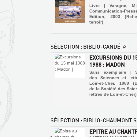
|
GENS
e | Guignard, Bruno |
Livre | Varagne, Mi
Guignard,
DE
ves et Culture, 2009
Communication-Press
Bruno
LA
Edition, 2003 (Refl
|
terroir)
Alan
LOIRE
Sutton,
BLÉSOISE
2003
Livre
(Mémoire
|
en
SÉLECTION
: BIBLIO-CANDÉ
Bénard,
Images)
Daniel
OIRE DE CANDÉ,
EXCURSIONS DU 1
|
PAYSAGES
IE D'UNE ÉTUDE DU
1988 : MADON
A
ET
S D E...
Sutton,
Sans exemplaire | S
GENS
2002
des Sciences et lett
 | Moreau, Maurice, 1924
DE
(Mémoire
Loir-et-Cher, 1989 (B
ENVIRONS
en
de la Société des Scie
LA
DE
images)
lettres de Loir-et-Cher)
LOIRE
BLOIS
De
BLÉSOISE
Saint-
RIVE
Laurent-
Livre
DROITE
des-
|
Eaux
SÉLECTION
: BIBLIO-CHAUMONT S
Livre
à
Bénard,
|
Veuves,
Daniel
S
EPITRE AU CHANT
la
Bénard,
|