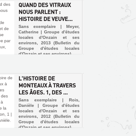
QUAND DES VITRAUX
PAYSA
NOUS PARLENT :
LA LO
HISTOIRE DE VEUVE...
Livre |
Sutton
Sans exemplaire | Meyer,
images)
Catherine | Groupe d'études
De Sain
locales d'Onzain et ses
Veuves,
environs, 2013 (Bulletin du
Loir-et
Groupe d'études locales
deux kil
d'Onzain et ses environs)
cinq co
ses deu
ouvrage
son parco
L'HISTOIRE DE
LA DE
MONTEAUX À TRAVERS
CHANT
LES ÂGES. 1, DES ...
(AUTR
LE CH.
Sans exemplaire | Rois,
Danièle | Groupe d'études
Sans ex
locales d'Onzain et ses
Alain 
environs, 2012 (Bulletin du
d'Histo
Groupe d'études locales
2015 (
d'Onzain et ses environs)
d'Etude
d'Onzai