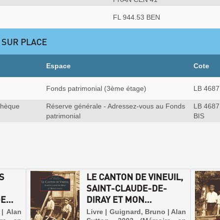
FL 944.53 BEN
 SUR PLACE
Espace
Cote
Fonds patrimonial (3ème étage)
LB 4687
thèque
Réserve générale - Adressez-vous au Fonds
LB 4687
patrimonial
BIS
S
LE CANTON DE VINEUIL,
SAINT-CLAUDE-DE-
E...
DIRAY ET MON...
 | Alan
Livre | Guignard, Bruno | Alan