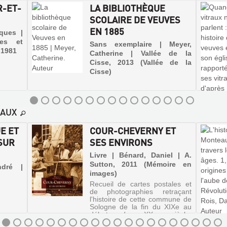
R-ET-
LA BIBLIOTHÈQUE
SCOLAIRE DE VEUVES
EN 1885
cques |
ces et
Sans exemplaire | Meyer,
, 1981
Catherine | Vallée de la
Cisse, 2013 (Vallée de la
Cisse)
EAUX
E ET
COUR-CHEVERNY ET
SUR
SES ENVIRONS
Livre | Bénard, Daniel | A.
Sutton, 2011 (Mémoire en
ndré |
images)
Recueil de cartes postales et
de photographies retraçant
l'histoire de cette commune de
Sologne de la fin du XIXe au
début du XXe siècle.
L'ensemble témoigne de la vie