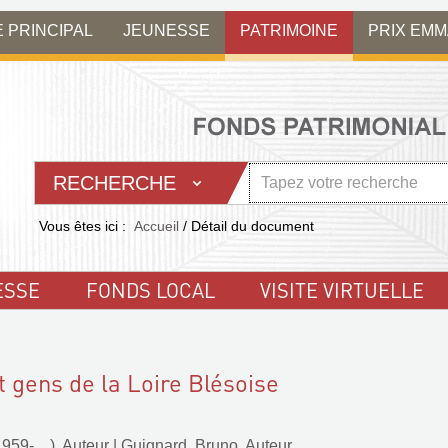
E PRINCIPAL
JEUNESSE
PATRIMOINE
PRIX EM
RECHERCHE
Vous êtes ici :
Accueil
/
Détail du document
ESSE
FONDS LOCAL
VISITE VIRTUELLE
 gens de la Loire Blésoise
59-....). Auteur
|
Guignard, Bruno. Auteur