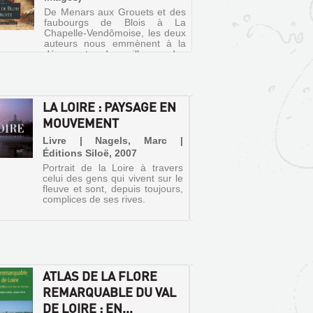
De Menars aux Grouets et des
faubourgs de Blois à La
Chapelle-Vendômoise, les deux
auteurs nous emmènent à la
découverte des villages des
environs de Blois, sur la rive
droite de la Loire.
LA LOIRE : PAYSAGE EN
ATLAS
MOUVEMENT
REMAR
DE LOI
Livre | Nagels, Marc |
Éditions Siloë, 2007
Livre 
Portrait de la Loire à travers
Publica
celui des gens qui vivent sur le
du M
fleuve et sont, depuis toujours,
d'histo
complices de ses rives.
(Patrim
Atlas d
ensembl
Loire
florissa
ans d'
ATLAS DE LA FLORE
LA LO
recherc
160.000
REMARQUABLE DU VAL
PITTO
230 esp
DE LOIRE : EN...
BIOGR
plus de 2