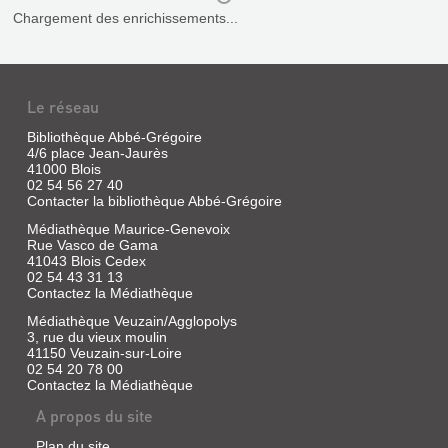
DES
|
Chargement des enrichissements...
SCIENCES
Sauvage,
ET
Jean-
LETTRES
Paul
|
DE
Le réseau
SAINT-
Centre
...
Départemental
DENIS-
Bibliothèque Abbé-Grégoire
Livre
de
SUR-
4/6 place Jean-Jaurès
|
Documentation
41000 Blois
LOIRE
Vallas,
Pédagogique
02 54 56 27 40
Maurice
de
Contacter la bibliothèque Abbé-Grégoire
Livre
|
Loir-
|
Médiathèque Maurice-Genevoix
Société
et-
Fallot,
Rue Vasco de Gama
des
Cher,
Joelle
41043 Blois Cedex
Sciences
1987
|
02 54 43 31 13
et
Comité
Contactez la Médiathèque
Lettres
départemental
Médiathèque Veuzain/Agglopolys
de
du
3, rue du vieux moulin
Loir-
Patrimoine
41150 Veuzain-sur-Loire
et-
et
02 54 20 78 00
Cher,
de
Contactez la Médiathèque
2003
l'archéologie
A propos du site
en
Loir-
Plan du site