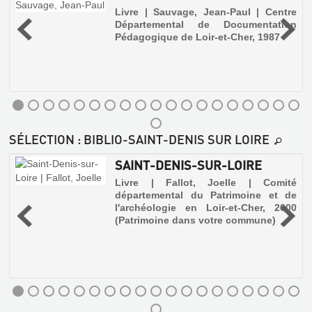
Livre | Sauvage, Jean-Paul | Centre
Départemental de Documentation
t
Pédagogique de Loir-et-Cher, 1987
SÉLECTION
: BIBLIO-SAINT-DENIS SUR LOIRE
SAINT-DENIS-SUR-LOIRE
e
Livre | Fallot, Joelle | Comité
départemental du Patrimoine et de
l'archéologie en Loir-et-Cher, 2000
(Patrimoine dans votre commune)
ITINÉRAIRE
DANS
MÉMOIRES
LE
DE
BLOIS
LA
MÉDIÉVAL
SOCIÉTÉ
Livre