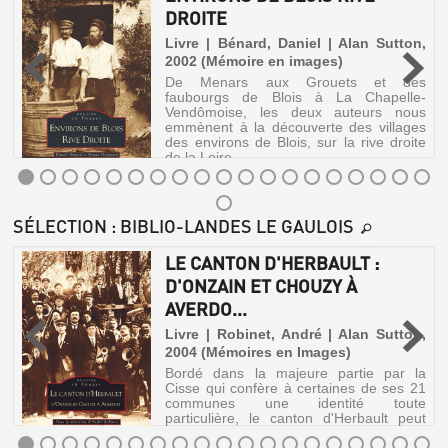
De
Livre
VINEUIL,
DROITE
Menars
|
SAINT-
aux
Chrétien,
e
Livre | Bénard, Daniel | Alan Sutton,
Grouets
CLAUDE-
Manolo
et
2002 (Mémoire en images)
DE-
des
|
De Menars aux Grouets et des
MÉLANGES
faubourgs
Éditions
faubourgs de Blois à La Chapelle-
DIRAY
de
D'HISTOIRE
Privat,
Vendômoise, les deux auteurs nous
ET
Blois
emmènent à la découverte des villages
LOCALE,
2007
à
des environs de Blois, sur la rive droite
MON...
La
Disposant
1ER
de la Loire.
Chapelle-
d'un
Livre
VOLUME
Vendômoise,
patrimoine
|
les
architectural
Livre
Guignard,
ENVIRONS
deux
et
|
SÉLECTION
: BIBLIO-LANDES LE GAULOIS
auteurs
historique
Bruno
PAROISSES
DE
Dupre,
nous
important,
|
ET
emmènent
Blois
BLOIS
Alexandre
LE CANTON D'HERBAULT :
Alan
à
offre
COMMUNES
Plan
RIVE
Sutton,
D'ONZAIN ET CHOUZY À
la
un
d'un
2003
découverte
paysage
DE
DROITE
AVERDO...
travail
des
harmonieux
(Mémoire
historique
FRANCE
villages
à
Livre
,
Livre | Robinet, André | Alan Sutton,
en
et
des
chaque
:
|
2004 (Mémoires en Images)
Images)
statistique
environs
saison,
Bénard,
sur
DICTIONNAIRE
Bordé dans la majeure partie par la
de
restitué
l'arrondissement
Daniel
Cisse qui confère à certaines de ses 21
Blois,
par
D'H...
de
communes une identité toute
|
sur
les
Blois
particulière, le canton d'Herbault peut
la
photographies
Alan
Livre
ENVIRONS
;
tout autant se diviser en trois ensembles
rive
de
Sutton,
|
Dissertation
géographiquement, historiquement et