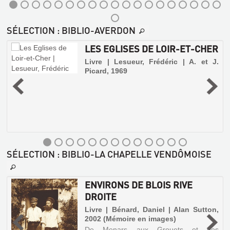
Bénard,
Daniel
BLOIS
|
SÉLECTION
: BIBLIO-AVERDON
A
:
Sutton,
MÉMOIRE
LES EGLISES DE LOIR-ET-CHER
2002
EN
(Mémoire
Livre | Lesueur, Frédéric | A. et J.
IMAGES
en
Picard, 1969
images)
Livre
,
De
|
Saint-
Duchemin,
a
Laurent-
Pierre
1
des-
e
|
Eaux
t
à
Alan
s
Veuves,
Sutton,
t
la
1997.
SÉLECTION
: BIBLIO-LA CHAPELLE VENDÔMOISE
Loire
(Mémoire
traverse
en
le
Loir-
images)
ENVIRONS DE BLOIS RIVE
et-
Cher
DROITE
é
sur
cinquante-
-
Livre | Bénard, Daniel | Alan Sutton,
deux
2002 (Mémoire en images)
kilomètres
et
De Menars aux Grouets et des