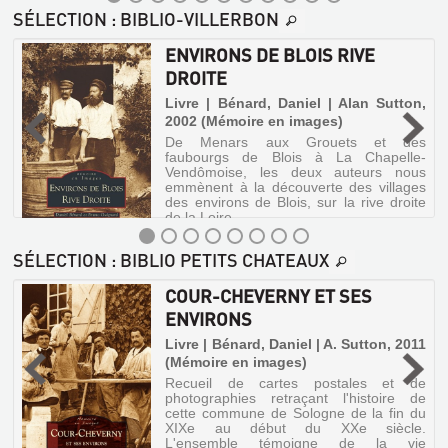
D...
Livre
suit
droite
Livre
historiquement
Livre
Chapelle-
images)
SÉLECTION
: BIBLIO-VILLERBON
DROITE
de
|
et
le
|
Vendômoise,
|
Livre
De
la
architec...
Petit-
les
5
Bénard,
Guignard,
Livre
|
Menars
Loire.
ENVIRONS DE BLOIS RIVE
deux
Villanteuil
juillet')
Daniel
Bruno
|
aux
Lesueur,
auteurs
DROITE
Grouets
|
|
é
Bénard,
Frédéric
nous
et
Alan
HC
-
Daniel
|
emmènent
Livre | Bénard, Daniel | Alan Sutton,
des
Sutton,
à
éditions,
|
Breton,
2002 (Mémoire en images)
faubourgs
la
2002
2014
Alan
1912
de
De Menars aux Grouets et des
découverte
(Mémoire
Sutton,
Blois
faubourgs de Blois à La Chapelle-
des
à
en
2002
Vendômoise, les deux auteurs nous
villages
La
images)
emmènent à la découverte des villages
(Mémoire
des
LÉGENDES
Chapelle-
des environs de Blois, sur la rive droite
environs
en
ENVIRONS
De
Vendômoise,
DE
de la Loire.
de
Menars
images)
les
DE
Blois,
LOIR-
aux
deux
De
sur
Grouets
BLOIS
SÉLECTION
: BIBLIO PETITS CHATEAUX
auteurs
ET-
Menars
la
et
ENVIRONS
nous
aux
RIVE
rive
CHER
des
emmènent
Grouets
COUR-CHEVERNY ET SES
DE
droite
faubourgs
DROITE
à
et
de
Livre
de
ENVIRONS
BLOIS
la
des
la
Blois
Livre
LES
|
LA
découverte
faubourgs
RIVE
Loire.
à
Livre | Bénard, Daniel | A. Sutton, 2011
|
des
Cartraud,
de
PIGEONNIERS
CHAUSSÉE
La
DROITE
villages
(Mémoire en images)
Bénard,
Blois
Jacques
Chapelle-
DE
ET
des
à
Daniel
|
Recueil de cartes postales et de
Vendômoise,
Livre
environs
La
LA
photographies retraçant l'histoire de
LES
|
Société
les
LUMIÈRES
de
|
Chapelle-
cette commune de Sologne de la fin du
deux
Alan
des
VALLÉE
RELIQUES
Blois,
Vendômoise,
Bénard,
XIXe au début du XXe siècle.
DE
auteurs
Sutton,
sur
sciences
les
L'ensemble témoigne de la vie
DE
Daniel
nous