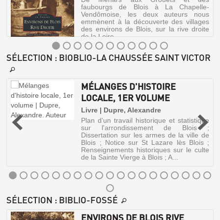
LES
arrose
faubourgs de Blois à La Chapelle-
EGLISES
vingt-
Vendômoise, les deux auteurs nous
cinq
emmènent à la découverte des villages
DE
communes
des environs de Blois, sur la rive droite
VISAGES
LOIR-
réparties
de la Loire.
sur
DE
ET-
ses
SÉLECTION
: BIOBLIO-LA CHAUSSÉE SAINT VICTOR
BLOIS
CHER
deux
ENVIRONS
rives.
Livre
Livre
Le
DE
|
présent
|
MÉLANGES D'HISTOIRE
BLOIS
ouvrage
Bugier,
Lesueur,
évoque
LOCALE, 1ER VOLUME
RIVE
Jacques
Frédéric
le
|
|
DROITE
fleuve
Livre | Dupre, Alexandre
Ed.
A.
dans
Plan d'un travail historique et statistique
s
Livre
de
son
et
sur l'arrondissement de Blois ;
|
parcours
Monza,
J.
Dissertation sur les armes de la ville de
blésois
Bénard,
,
Blois ; Notice sur St Lazare lès Blois ;
Picard,
tel
Daniel
2001
Renseignements historiques sur le culte
1969
qu'i...
|
de la Sainte Vierge à Blois ; A...
Alan
Sutton,
2002
NUANCES
LE
(Mémoire
DE
SÉLECTION
: BIBLIO-FOSSÉ
CANTON
en
BLOIS
images)
DE
ENVIRONS DE BLOIS RIVE