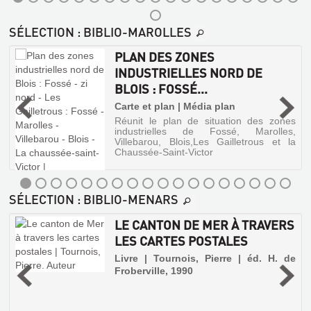
DE
droite
Manolo
2002
Poitou,
sur
architec...
de
Chrétien
BLOIS
les
(Mémoire
Christian
LE
la
accompagnées
armes
SÉLECTION
: BIBLIO-MAROLLES
en
RIVE
|
Loire.
de
CANTON
de
légendes
images)
CNRS
GAUCHE
la
D'HERBAULT
poétiques.
PLAN DES ZONES
Editions,
De
ville
:
:
Menars
1997
de
INDUSTRIELLES NORD DE
é
aux
CHAILLES,
Blois
(Coll.
D'ONZAIN
BLOIS : FOSSÉ...
-
Grouets
;
Paroisses
SAINT-
et
ET
Notice
BLOIS
Carte et plan | Média plan
et
des
GE...
sur
CHOUZY
:
communes
Réunit le plan de situation des zones
faubourgs
St
industrielles de Fossé, Marolles,
de
Livre
de
À
Lazare
MÉMOIRE
Villebarou, Blois,Les Gailletrous et la
Blois
lès
|
France)
AVERDO...
EN
Chaussée-Saint-Victor
à
Blois
Bénard,
La
;
IMAGES.
Livre
Daniel
Chapelle-
Renseignements
|
|
II,
Vendômoise,
historiques
Robinet,
les
Alan
sur
SÉLECTION
: BIBLIO-MENARS
,
deux
le
André
Sutton,
auteurs
II
culte
|
2003
LE CANTON DE MER À TRAVERS
nous
de
Alan
(Mémoire
Livre
emmènent
la
LES CARTES POSTALES
Sutton,
en
à
Sainte
|
2004
la
images)
Vierge
Livre | Tournois, Pierre | éd. H. de
Guignard,
découverte
à
(Mémoires
Froberville, 1990
Portant
Bruno
MÉMOIRES
des
Blois
en
cette
|
villages
;
fois
DE
Images)
Alan
des
A...
leurs
Bordé
environs
Sutton,