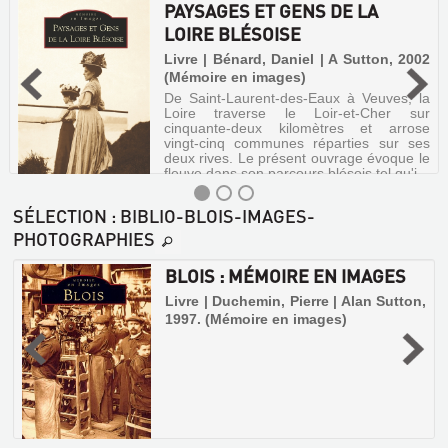
PAYSAGES ET GENS DE LA
LOIRE BLÉSOISE
Livre | Bénard, Daniel | A Sutton, 2002
(Mémoire en images)
De Saint-Laurent-des-Eaux à Veuves, la
Loire traverse le Loir-et-Cher sur
cinquante-deux kilomètres et arrose
vingt-cinq communes réparties sur ses
deux rives. Le présent ouvrage évoque le
fleuve dans son parcours blésois tel qu'i...
SÉLECTION
: BIBLIO-BLOIS-IMAGES-
PHOTOGRAPHIES
PAYSAGES
BLOIS : MÉMOIRE EN IMAGES
ET
Livre | Duchemin, Pierre | Alan Sutton,
GENS
1997. (Mémoire en images)
DE
z
LA
LOIRE
BLÉSOISE
Livre
|