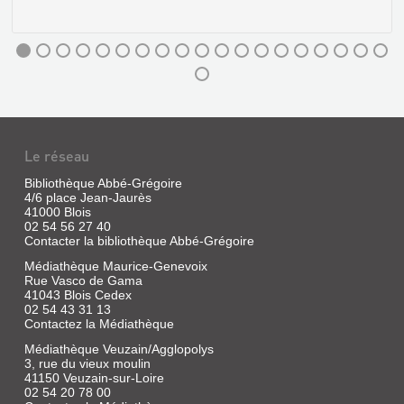
SAHARA
:
LA
PASSION
DE
Le réseau
LA
LA
VIE
Bibliothèque Abbé-Grégoire
MARINE
4/6 place Jean-Jaurès
Livre
41000 Blois
DE
|
02 54 56 27 40
LOIRE
Desjeux,
Contacter la bibliothèque Abbé-Grégoire
Catherine
Livre
Médiathèque Maurice-Genevoix
|
|
Rue Vasco de Gama
Nathan,
Chaussard,
41043 Blois Cedex
1988
Paul
02 54 43 31 13
(Nathan
Contactez la Médiathèque
|
image)
Horvath,
Médiathèque Veuzain/Agglopolys
De
1980
3, rue du vieux moulin
ce
41150 Veuzain-sur-Loire
Sahara
à
02 54 20 78 00