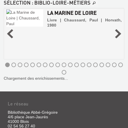
SÉLECTION
: BIBLIO-LOIRE-MÉTIERS
LA MARINE DE LOIRE
Livre | Chaussard, Paul | Horvath,
1980
Chargement des enrichissements...
VOYAGE
AU
Le réseau
LA
BOUT
MARINE
Bibliothèque Abbé-Grégoire
DE
DE
4/6 place Jean-Jaurès
LA
41000 Blois
LOIRE
02 54 56 27 40
LOIRE