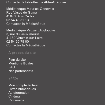
Contacter la bibliothèque Abbé-Grégoire
Livre
:
|
Médiathèque Maurice-Genevoix
UNE
Chaussard,
Rue Vasco de Gama
Paul
HISTOIRE
41043 Blois Cedex
|
02 54 43 31 13
DE
Horvath,
Contactez la Médiathèque
MARIN...
1980
Médiathèque Veuzain/Agglopolys
Livre
3, rue du vieux moulin
|
41150 Veuzain-sur-Loire
Defromont,
02 54 20 78 00
UN
Contactez la Médiathèque
Jean-
Luc
DRÔLE
A propos du site
|
DE
Feuillage,
Plan du site
VOYAGE
2022
Mentions légales
:
FAQ
Nos partenariats
UNE
REMONTÉE
24/24
BIC
DE
ET
Mon compte lecteur
LA
Livres numériques
AUTRES
Autoformation
LOIRE
SHORTS
Cinéma
AVEC...
Patrimoine
: