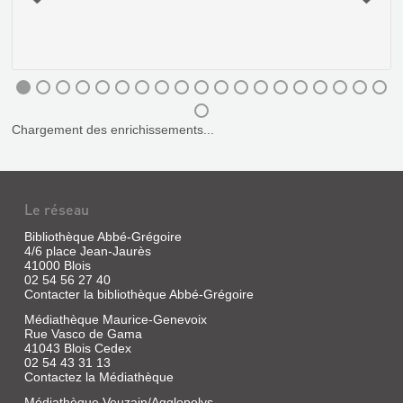
UN
FLEUVE
EN
Chargement des enrichissements...
1840,
LA
LOIRE
Livre
Le réseau
LA
|
MARINE
Poirier,
Bibliothèque Abbé-Grégoire
DE
Jacques
4/6 place Jean-Jaurès
|
41000 Blois
LOIRE
02 54 56 27 40
A.
Contacter la bibliothèque Abbé-Grégoire
Livre
Michel,
|
1985
Médiathèque Maurice-Genevoix
Chaussard,
(Un
Rue Vasco de Gama
Paul
Lieu,
41043 Blois Cedex
|
des
02 54 43 31 13
Horvath,
Contactez la Médiathèque
hommes,
1980
une
Médiathèque Veuzain/Agglopolys