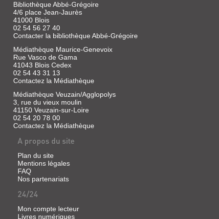
Martin-
Bibliothèque Abbé-Grégoire
Demézil,
4/6 place Jean-Jaurès
Jean
41000 Blois
02 54 56 27 40
|
LES
Contacter la bibliothèque Abbé-Grégoire
Arthaud,
EGLISES
1976
Médiathèque Maurice-Genevoix
DE
(Le
Rue Vasco de Gama
Monde
LOIR-
41043 Blois Cedex
en
02 54 43 31 13
ET-
Contactez la Médiathèque
images)
CHER
Médiathèque Veuzain/Agglopolys
Livre
3, rue du vieux moulin
|
41150 Veuzain-sur-Loire
02 54 20 78 00
Lesueur,
Contactez la Médiathèque
Frédéric
|
A propos du site
A.
et
CHAMBORD
Plan du site
J.
Mentions légales
Livre
Picard,
FAQ
|
Nos partenariats
1969
Martin-
24/24
Demézil,
Jean
Mon compte lecteur
|
Livres numériques