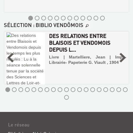
SÉLECTION
: BIBLIO VENDÔMOIS
DES RELATIONS ENTRE
BLAISOIS ET VENDOMOIS
DEPUIS L...
,
Livre | Martelliere, Jean | Impr.-
Librairie- Papeterie G. Viault , 1904
LES
EGLISES
DE
LOIR-
ET-
CHER
Livre
|
Lesueur,
Le réseau
Frédéric