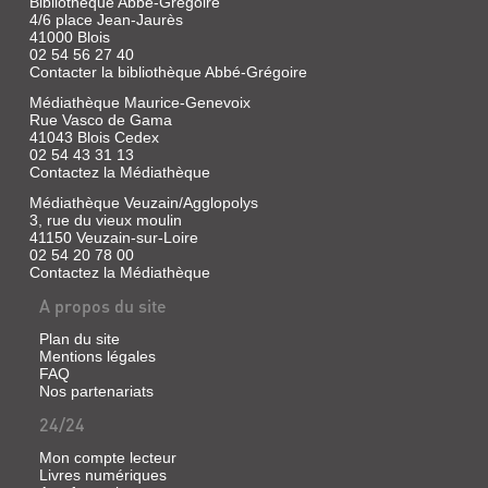
Bibliothèque Abbé-Grégoire
|
4/6 place Jean-Jaurès
A.
41000 Blois
et
02 54 56 27 40
J.
Contacter la bibliothèque Abbé-Grégoire
Picard,
1969
Médiathèque Maurice-Genevoix
Rue Vasco de Gama
41043 Blois Cedex
02 54 43 31 13
Contactez la Médiathèque
Médiathèque Veuzain/Agglopolys
3, rue du vieux moulin
41150 Veuzain-sur-Loire
02 54 20 78 00
Contactez la Médiathèque
A propos du site
Plan du site
Mentions légales
FAQ
Nos partenariats
24/24
Mon compte lecteur
Livres numériques
NOTES