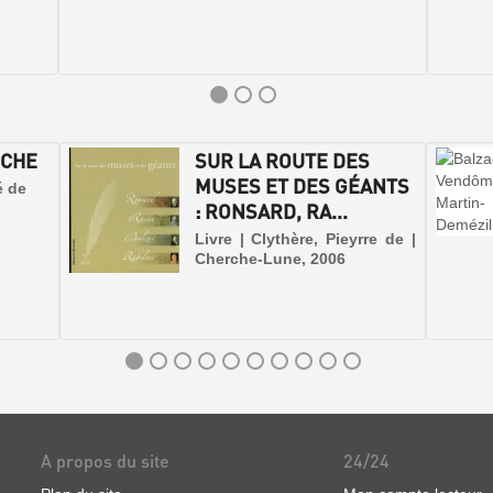
ÈCHE
SUR LA ROUTE DES
MUSES ET DES GÉANTS
é de
: RONSARD, RA...
Livre | Clythère, Pieyrre de |
Cherche-Lune, 2006
A propos du site
24/24