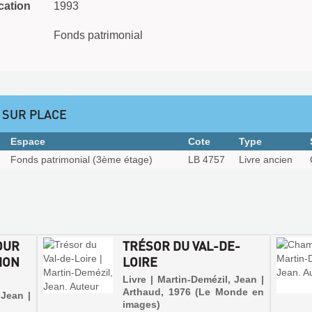
cation
1993
Fonds patrimonial
 SUR PLACE
Espace
Cote
Type
Fonds patrimonial (3ème étage)
LB 4757
Livre ancien
JOUR
TRÉSOR DU VAL-DE-
TION
LOIRE
Livre | Martin-Demézil, Jean |
Arthaud, 1976 (Le Monde en
 Jean |
images)