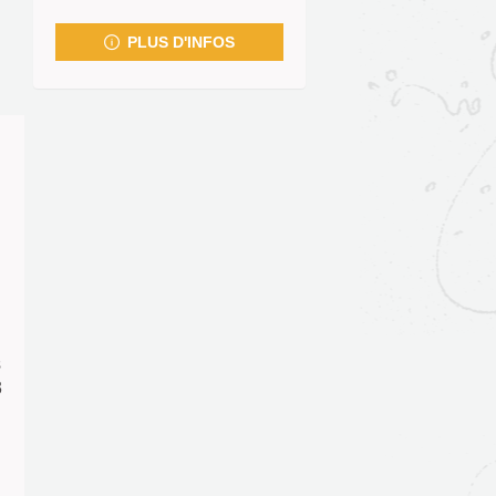
fenêtre)
PLUS D'INFOS
s
3