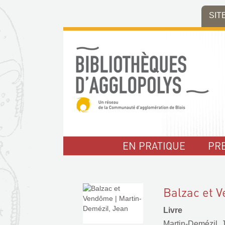
Aller
Aller
Aller
SIT
au
au
à
menu
contenu
la
recherche
EN PRATIQUE
PR
Balzac et 
Livre
Martin-Demézil, 