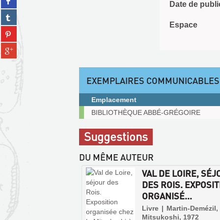
twitter
Date de publi
sur
(Nouvelle
Partager
facebook
fenêtre)
sur
Espace
(Nouvelle
Partager
tumblr
fenêtre)
sur
(Nouvelle
Partager
pinterest
fenêtre)
sur
(Nouvelle
gplus
fenêtre)
(Nouvelle
EXEMPLAIRES COMMUNICABLES
fenêtre)
Emplacement
Exemplaires
BIBLIOTHÈQUE ABBÉ-GRÉGOIRE
communicables
sur
Suggestions
place
DU MÊME AUTEUR
VAL DE LOIRE, SÉ
DES ROIS. EXPOSI
ORGANISÉ...
Livre | Martin-Demézil,
Mitsukoshi, 1972