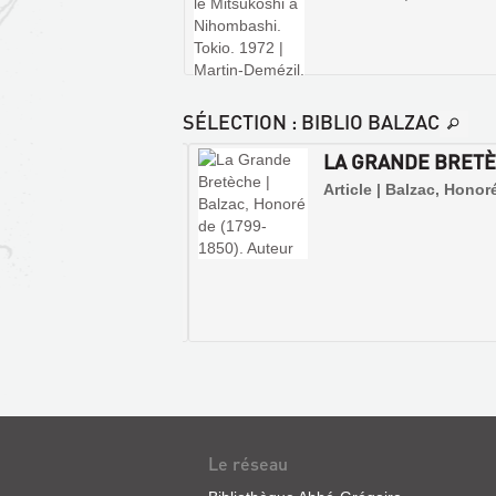
SÉLECTION
: BIBLIO BALZAC
S LAMBERT. LOUIS
LA GRANDE BRET
ERT. 1, LES
Article | Balzac, Honor
ES, 1
 | Balzac, Honoré de | J.
 1954
TRÉSOR
DU
VAL-
DE-
SUR
LOIRE
Le réseau
LA
Livre