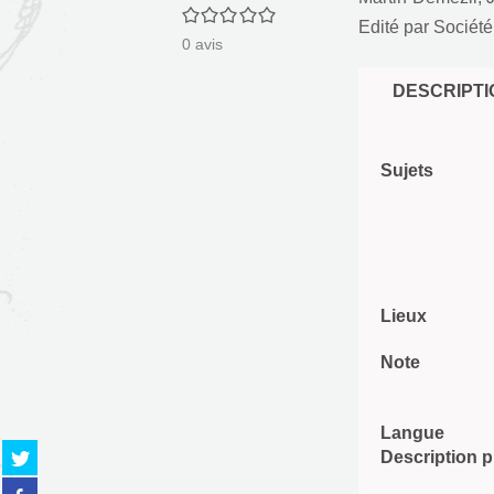
0/5
Edité par
Société 
0
avis
DESCRIPTI
Sujets
Lieux
Note
Langue
Partager
Description 
sur
Partager