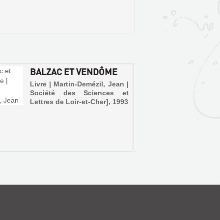
BALZAC ET VENDÔME
BALZA
EXPOS
Livre | Martin-Demézil, Jean |
CINQU
Société des Sciences et
Lettres de Loir-et-Cher], 1993
Livre | 
Gilbert-