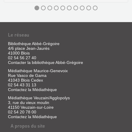
SUR
LA
ROUTE
Le réseau
DES
Bibliothèque Abbé-Grégoire
MUSES
4/6 place Jean-Jaurès
ET
41000 Blois
02 54 56 27 40
DES
Contacter la bibliothèque Abbé-Grégoire
GÉANTS
Médiathèque Maurice-Genevoix
:
Rue Vasco de Gama
RONSARD,
41043 Blois Cedex
02 54 43 31 13
RA...
Contactez la Médiathèque
Livre
Médiathèque Veuzain/Agglopolys
|
3, rue du vieux moulin
Clythère,
41150 Veuzain-sur-Loire
Pieyrre
02 54 20 78 00
de
Contactez la Médiathèque
|
A propos du site
Cherche-
Lune,