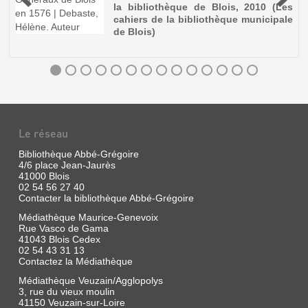
la bibliothèque de Blois, 2010 (Les
cahiers de la bibliothèque municipale
de Blois)
Le réseau
Bibliothèque Abbé-Grégoire
4/6 place Jean-Jaurès
41000 Blois
02 54 56 27 40
EDICT
Contacter la bibliothèque Abbé-Grégoire
DU
Médiathèque Maurice-Genevoix
ROY
Rue Vasco de Gama
SUR
41043 Blois Cedex
02 54 43 31 13
LA
Contactez la Médiathèque
PACIFICATION
Médiathèque Veuzain/Agglopolys
DES
3, rue du vieux moulin
TROUBLES
41150 Veuzain-sur-Loire