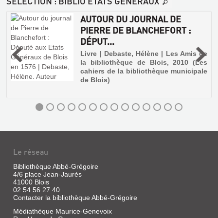
SÉLECTION
: BIBLIO ETATS GÉNÉRAUX
R
AUTOUR DU JOURNAL DE
PIERRE DE BLANCHEFORT :
DÉPUT...
Livre | Debaste, Hélène | Les Amis de
la bibliothèque de Blois, 2010 (Les
cahiers de la bibliothèque municipale
de Blois)
PROCÈS-
VERBAL
DES
Le réseau
SÉANCES
TENUES
Bibliothèque Abbé-Grégoire
4/6 place Jean-Jaurès
DANS
41000 Blois
L'ÉGLISE
02 54 56 27 40
Contacter la bibliothèque Abbé-Grégoire
CAT...
Médiathèque Maurice-Genevoix
Livre,