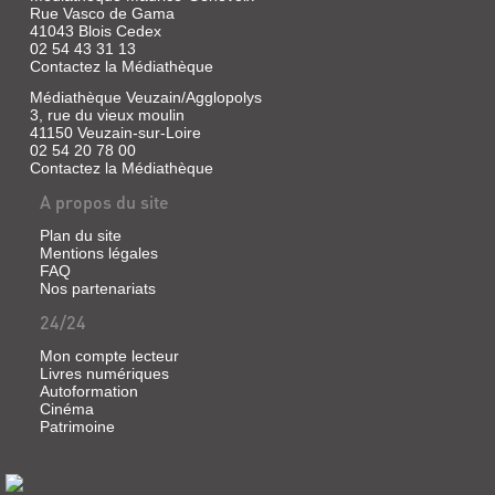
BLOIS
Rue Vasco de Gama
VASLIN,
41043 Blois Cedex
Livre
FONDATR...
02 54 43 31 13
|
Contactez la Médiathèque
Verrier,
Livre
Philippe
|
Médiathèque Veuzain/Agglopolys
|
Verrier,
3, rue du vieux moulin
S.n.,
41150 Veuzain-sur-Loire
Philippe,
02 54 20 78 00
2002
2002
Contactez la Médiathèque
(Racines
et
A propos du site
vie)
LE
Plan du site
Mentions légales
PÈRE
FAQ
VICTOR
Nos partenariats
DILLARD,
24/24
JÉSUITE,
Mon compte lecteur
BLOIS
Livres numériques
25
Autoformation
Cinéma
DÉCEMBRE...
Patrimoine
Livre
|
Verrier,
[DOCUMENTS