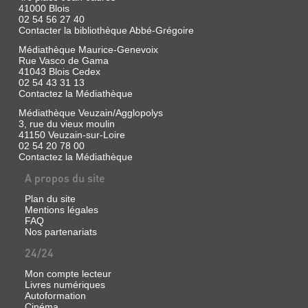
41000 Blois
LE
02 54 56 27 40
Contacter la bibliothèque Abbé-Grégoire
DIOCÈSE
Médiathèque Maurice-Genevoix
DE
Rue Vasco de Gama
BLOIS
41043 Blois Cedex
02 54 43 31 13
Livre
Contactez la Médiathèque
|
Verrier,
Médiathèque Veuzain/Agglopolys
Philippe
3, rue du vieux moulin
41150 Veuzain-sur-Loire
|
02 54 20 78 00
S.n.,
Contactez la Médiathèque
2002
(Racines
A propos du site
et
vie)
Plan du site
Mentions légales
FAQ
Nos partenariats
24/24
Mon compte lecteur
Livres numériques
Autoformation
Cinéma