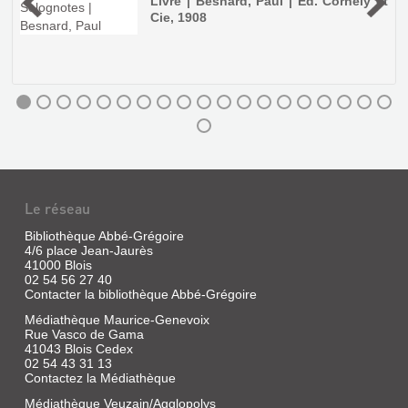
a
Livre | Besnard, Paul | Ed. Cornély et
Cie, 1908
Le réseau
Bibliothèque Abbé-Grégoire
4/6 place Jean-Jaurès
41000 Blois
02 54 56 27 40
Contacter la bibliothèque Abbé-Grégoire
Médiathèque Maurice-Genevoix
Rue Vasco de Gama
41043 Blois Cedex
DE
02 54 43 31 13
BLOIS
Contactez la Médiathèque
À
Médiathèque Veuzain/Agglopolys