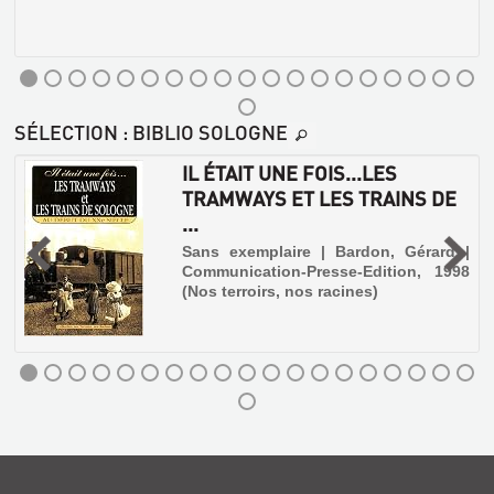
D'ORLÉANS
À
SÉLECTION
: BIBLIO SOLOGNE
R'MORANTIN.
POÉSIES
IL ÉTAIT UNE FOIS...LES
ET
TRAMWAYS ET LES TRAINS DE
NOUVELLES
...
DE
,
Sans exemplaire | Bardon, Gérard |
SO...
Communication-Presse-Edition, 1998
Livre
(Nos terroirs, nos racines)
|
Besnard,
Paul
|
DE
Ed.
BLOIS
Cornély
IL
et
À
ÉTAIT
Cie,
LA
UNE
1906
MOTTE-
FOIS...LES