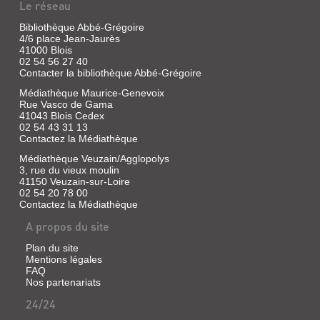
Le réseau
BEUVRON.
TRAMWAYS
POÉSIES,
Bibliothèque Abbé-Grégoire
ET
4/6 place Jean-Jaurès
CHANSONS
LES
41000 Blois
ET
TRAINS
02 54 56 27 40
Contacter la bibliothèque Abbé-Grégoire
...
DE
Médiathèque Maurice-Genevoix
...
Livre
Rue Vasco de Gama
|
Sans
41043 Blois Cedex
Besnard,
02 54 43 31 13
exemplaire
Paul
Contactez la Médiathèque
|
|
Bardon,
Médiathèque Veuzain/Agglopolys
Ed.
Gérard
3, rue du vieux moulin
Cornély
|
41150 Veuzain-sur-Loire
et
Communication-
02 54 20 78 00
Cie,
Contactez la Médiathèque
Presse-
DE
1908
Edition,
BLOIS
A propos du site
1998
À
(Nos
Plan du site
terroirs,
LA
Mentions légales
nos
FAQ
MOTTE-
racines)
Nos partenariats
BEUVRON.
24/24
POÉSIES,