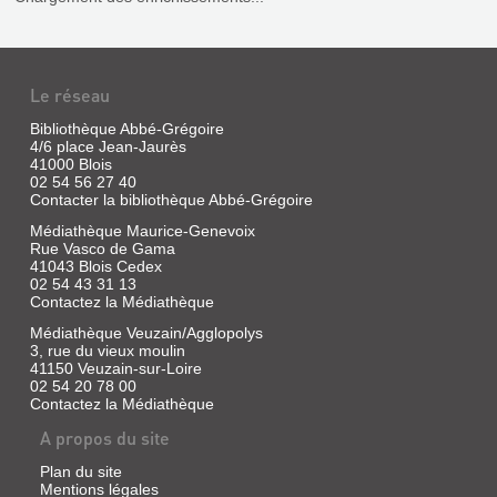
BOURGES
Livre
|
Le réseau
Favière,
Jean
Bibliothèque Abbé-Grégoire
|
4/6 place Jean-Jaurès
ill.
41000 Blois
en
02 54 56 27 40
coul.
Contacter la bibliothèque Abbé-Grégoire
Médiathèque Maurice-Genevoix
Rue Vasco de Gama
41043 Blois Cedex
02 54 43 31 13
Contactez la Médiathèque
Médiathèque Veuzain/Agglopolys
3, rue du vieux moulin
41150 Veuzain-sur-Loire
02 54 20 78 00
Contactez la Médiathèque
BOURGES
A propos du site
PAS
À
Plan du site
PAS
Mentions légales