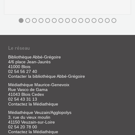
Le réseau
Bibliothèque Abbé-Grégoire
4/6 place Jean-Jaurès
41000 Blois
02 54 56 27 40
Contacter la bibliothèque Abbé-Grégoire
Médiathèque Maurice-Genevoix
Rue Vasco de Gama
BLOIS
41043 Blois Cedex
DES
02 54 43 31 13
Contactez la Médiathèque
BOMBES
ET
Médiathèque Veuzain/Agglopolys
3, rue du vieux moulin
DES
41150 Veuzain-sur-Loire
RUINES
02 54 20 78 00
Contactez la Médiathèque
1940-