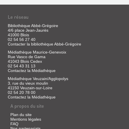
:
LA
Le réseau
RÉGION
OPPRIMÉE,
Bibliothèque Abbé-Grégoire
LA
4/6 place Jean-Jaurès
41000 Blois
RÉGION
02 54 56 27 40
LIBÉRÉE
Contacter la bibliothèque Abbé-Grégoire
Livre
Médiathèque Maurice-Genevoix
Rue Vasco de Gama
|
BLOIS
41043 Blois Cedex
Cannet,
DES
02 54 43 31 13
Hervé
Contactez la Médiathèque
BOMBES
|
La
ET
Médiathèque Veuzain/Agglopolys
Nouvelle
3, rue du vieux moulin
DES
41150 Veuzain-sur-Loire
République
RUINES
02 54 20 78 00
du
Contactez la Médiathèque
1940-
Centre-
Ouest,
1944
A propos du site
2004
Livre
Plan du site
|
Mentions légales
Couppe,
FAQ
Christian
Nos partenariats