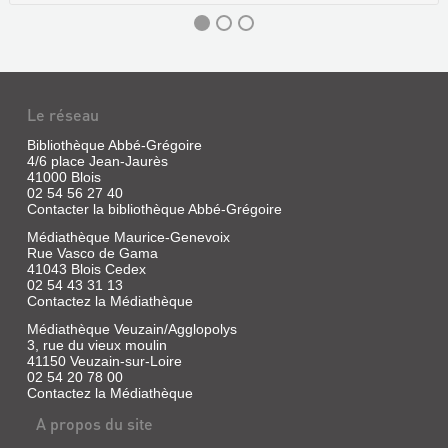
Le réseau
Bibliothèque Abbé-Grégoire
4/6 place Jean-Jaurès
41000 Blois
02 54 56 27 40
Contacter la bibliothèque Abbé-Grégoire
Médiathèque Maurice-Genevoix
Rue Vasco de Gama
L'OEUVRE
41043 Blois Cedex
02 54 43 31 13
ETHNOGRAPHIQUE
Contactez la Médiathèque
DE
Médiathèque Veuzain/Agglopolys
JACQUES-
3, rue du vieux moulin
MARIE
41150 Veuzain-sur-Loire
02 54 20 78 00
ROUGÉ
Contactez la Médiathèque
(18...
A propos du site
Livre