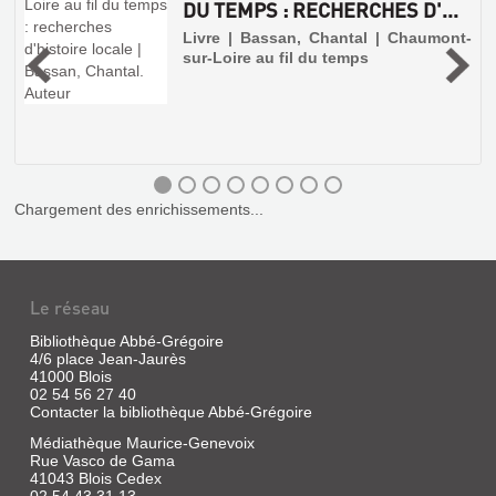
DU TEMPS : RECHERCHES D'...
8
Livre | Bassan, Chantal | Chaumont-
sur-Loire au fil du temps
Chargement des enrichissements...
LOUIS
CLERGEAU,
1902-
Le réseau
1936
Bibliothèque Abbé-Grégoire
:
4/6 place Jean-Jaurès
LES
41000 Blois
02 54 56 27 40
CHEMINS
Contacter la bibliothèque Abbé-Grégoire
PHOTOGRAPH...
Médiathèque Maurice-Genevoix
Livre
Rue Vasco de Gama
|
41043 Blois Cedex
02 54 43 31 13