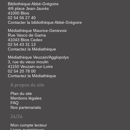
Bibliothèque Abbé-Grégoire
ET-
4/6 place Jean-Jaurès
CHER
41000 Blois
02 54 56 27 40
(BEAU...
Contacter la bibliothèque Abbé-Grégoire
Livre
Médiathèque Maurice-Genevoix
|
Rue Vasco de Gama
Talleyrand-
41043 Blois Cedex
Perigord,
02 54 43 31 13
Alexandre-
Contactez la Médiathèque
Edmond
Médiathèque Veuzain/Agglopolys
de,
3, rue du vieux moulin
1848
41150 Veuzain-sur-Loire
02 54 20 78 00
Contactez la Médiathèque
A propos du site
Plan du site
Mentions légales
FAQ
Nos partenariats
24/24
Mon compte lecteur
LE
Livres numériques