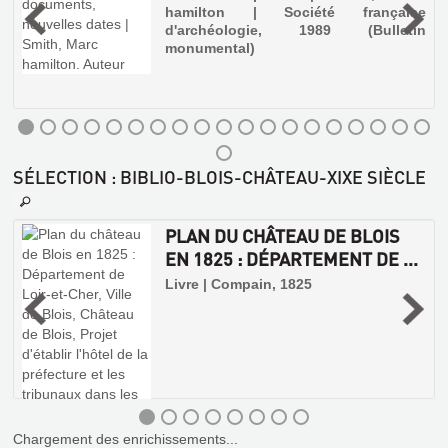
hamilton | Société française
6
L'ARCHITECTE
d'archéologie, 1989 (Bulletin
:
monumental)
t
ACTES
u
e
D...
s
Livre
i
|
Foucart,
Bruno
SÉLECTION
: BIBLIO-BLOIS-CHÂTEAU-XIXE SIÈCLE
|
Maisonneuve
et
PLAN DU CHÂTEAU DE BLOIS
Larose,
EN 1825 : DÉPARTEMENT DE ...
LE
Ville
de
CHÂTEAU
.
Livre | Compain, 1825
Blois,
DE
2001
BLOIS,
TEL
QU'IL
FUT,
TEL
Chargement des enrichissements...
QU'IL