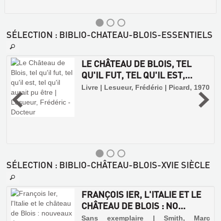
SÉLECTION
: BIBLIO-CHATEAU-BLOIS-ESSENTIELS
LE CHÂTEAU DE BLOIS, TEL
QU'IL FUT, TEL QU'IL EST,...
-
Livre | Lesueur, Frédéric | Picard, 1970
u
-
e
?
n
,
SÉLECTION
: BIBLIO-CHÂTEAU-BLOIS-XVIE SIÈCLE
FÉLIX
DUBAN
FRANÇOIS IER, L'ITALIE ET LE
LES
CHÂTEAU DE BLOIS : NO...
COULEURS
Sans exemplaire | Smith, Marc
DE