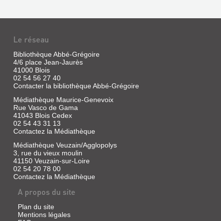
EST,...
FRANÇOIS
Livre
IER,
|
Le réseau
L'ITALIE
Lesueur,
Frédéric
ET
Bibliothèque Abbé-Grégoire
|
LE
4/6 place Jean-Jaurès
Picard,
41000 Blois
CHÂTEAU
1970
02 54 56 27 40
DE
Contacter la bibliothèque Abbé-Grégoire
BLOIS
Médiathèque Maurice-Genevoix
:
Rue Vasco de Gama
41043 Blois Cedex
NO...
02 54 43 31 13
Contactez la Médiathèque
Sans
exemplaire
Médiathèque Veuzain/Agglopolys
|
3, rue du vieux moulin
Smith,
41150 Veuzain-sur-Loire
LES
Marc
02 54 20 78 00
Contactez la Médiathèque
hamilton
VERSIONS
|
DE
A propos du site
Société
L'ASSASSINAT
française
Plan du site
DU
d'archéologie,
Mentions légales