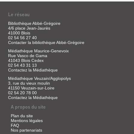
Le réseau
Bibliothèque Abbé-Grégoire
4/6 place Jean-Jaurès
41000 Blois
02 54 56 27 40
Contacter la bibliothèque Abbé-Grégoire
Médiathèque Maurice-Genevoix
Rue Vasco de Gama
41043 Blois Cedex
02 54 43 31 13
PROCÈS-
Contactez la Médiathèque
VERBAL
Médiathèque Veuzain/Agglopolys
DES
3, rue du vieux moulin
SÉANCES
41150 Veuzain-sur-Loire
02 54 20 78 00
TENUES
Contactez la Médiathèque
DANS
A propos du site
L'ÉGLISE
CAT...
Plan du site
Mentions légales
Livre,
FAQ
1791
Nos partenariats