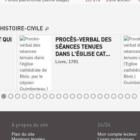
-HISTOIRE-CIVILE
 QUI
PROCÈS-VERBAL DES
SÉANCES TENUES
DANS L'ÉGLISE CAT...
Livre, 1791
A propos du site
24/24
Plan du site
Mon compte lecteur
Mentions légales
Livres numériques