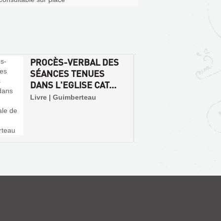
PROCÈS-VERBAL DES
ORDON
SÉANCES TENUES
LIEUT
DANS L'EGLISE CAT...
AU BAI
Livre | Guimberteau
Livre, 1