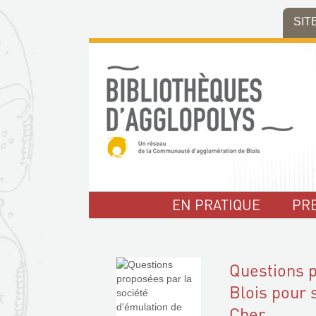
Aller
Aller
Aller
SIT
au
au
à
menu
contenu
la
recherche
EN PRATIQUE
PR
Questions p
Blois pour 
Cher