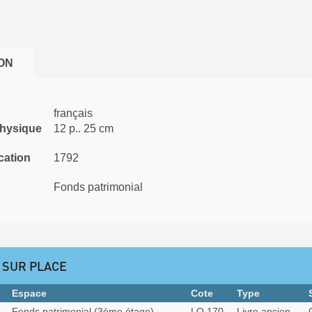
ON
français
physique
12 p.. 25 cm
cation
1792
Fonds patrimonial
 SUR PLACE
Espace
Cote
Type
Fonds patrimonial (3ème étage)
LO 170
Livre ancien