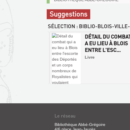
communicables
sur
Suggestions
place
SÉLECTION
: BIBLIO-BLOIS-VILLE
E DE L'ADRESSE
DÉTAIL DU COMBAT
AMIS DE LA
A EU LIEU À BLOIS
TITUTION DE ...
ENTRE L'ESC...
, 1791
Livre
Le réseau
Bibliothèque Abbé-Grégoire
4/6 place Jean-Jaurès