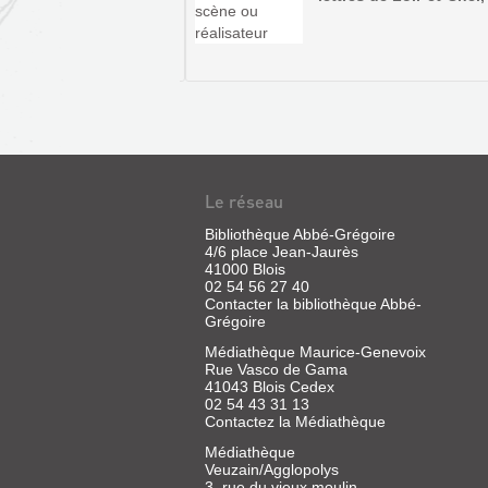
SURPRISES-
ANDRÉ
Le réseau
SUR-
CHÉNIER
LOIRE
Bibliothèque Abbé-Grégoire
:
4/6 place Jean-Jaurès
:
ÉPISODE
41000 Blois
BLOIS,
02 54 56 27 40
DRAMATIQUE
Contacter la bibliothèque Abbé-
CHAMBORD,
EN
Grégoire
CHAUMONT,
UN
Médiathèque Maurice-Genevoix
C...
ACTE
Rue Vasco de Gama
41043 Blois Cedex
Livre
EN
02 54 43 31 13
|
V...
Contactez la Médiathèque
Dougier,
Henry
Livre
Médiathèque
|
|
Veuzain/Agglopolys
Autrement,
3, rue du vieux moulin