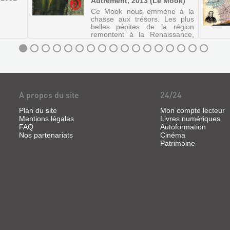
Autrement, 2013 (Le Mook)
Ce Mook nous emmène à la
chasse aux trésors. Les plus
belles pépites de la région
remontent à la Renaissance,
mais loin d'être figées dans
leurs somptueuses montures,
elles ont su sortir du cadre
pour plaire aux temps
présents. A ...
A propos du site
24/24
Plan du site
Mon compte lecteur
Mentions légales
Livres numériques
FAQ
Autoformation
Nos partenariats
Cinéma
Patrimoine