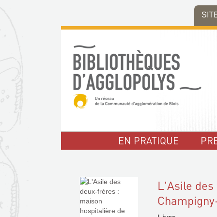
Aller
Aller
Aller
SIT
au
au
à
menu
contenu
la
recherche
EN PRATIQUE
PR
L'Asile des
Champigny-