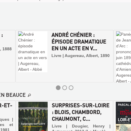
 :
ANDRÉ CHÉNIER :
ÉPISODE DRAMATIQUE
EN UN ACTE EN V...
t, 1888
Livre | Augereau, Albert, 1890
EN BEAUCE
R-ET-
SURPRISES-SUR-LOIRE
: BLOIS, CHAMBORD,
CHAUMONT, C...
cques |
ces et
Livre | Dougier, Henry |
, 1981