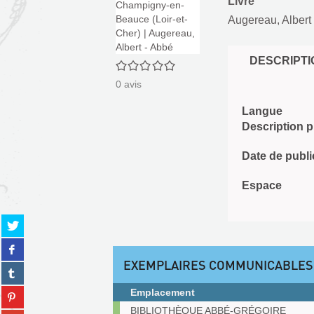
Livre
Augereau, Albert
DESCRIPTI
0/5
0
avis
Langue
Description 
Date de publi
Espace
Partager
sur
Partager
twitter
sur
EXEMPLAIRES COMMUNICABLES
(Nouvelle
Partager
facebook
fenêtre)
sur
(Nouvelle
Partager
Emplacement
tumblr
fenêtre)
sur
Exemplaires
(Nouvelle
BIBLIOTHÈQUE ABBÉ-GRÉGOIRE