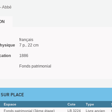
 - Abbé
ON
français
physique
7 p.. 22 cm
cation
1886
Fonds patrimonial
 SUR PLACE
Espace
Cote
Type
Fonds patrimonial (3ème étage)
LB 3224
Livre ancien