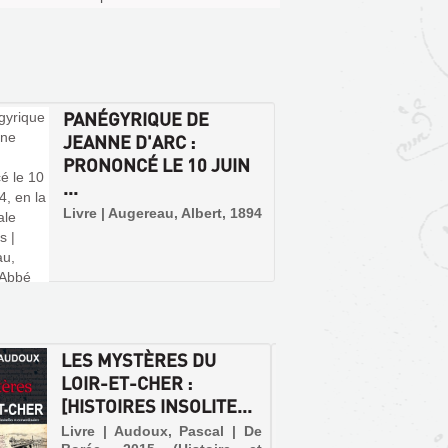
PANÉGYRIQUE DE
JEANNE D'ARC :
PRONONCÉ LE 10 JUIN
...
Livre | Augereau, Albert, 1894
LES MYSTÈRES DU
CURE 
LOIR-ET-CHER :
CHAMP
[HISTOIRES INSOLITE...
BEAU
Livre | Audoux, Pascal | De
Livre 