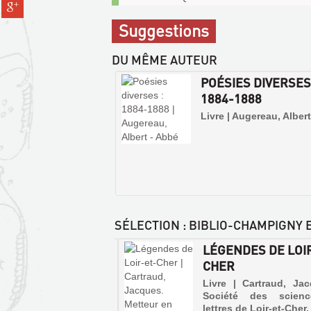
Partager
pinterest
communicables
fenêtre)
sur
(Nouvelle
sur
Suggestions
gplus
fenêtre)
place
(Nouvelle
DU MÊME AUTEUR
fenêtre)
POÉSIES DIVERSES
1884-1888
Livre | Augereau, Alber
SÉLECTION
: BIBLIO-CHAMPIGNY 
OIR-ET-CHER À
LÉGENDES DE LOI
 D'AILE
CHER
e | Berger, Michel |
Livre | Cartraud, Ja
ico, 1995 (A tire d'aile)
Société des scien
lettres de Loir-et-Cher