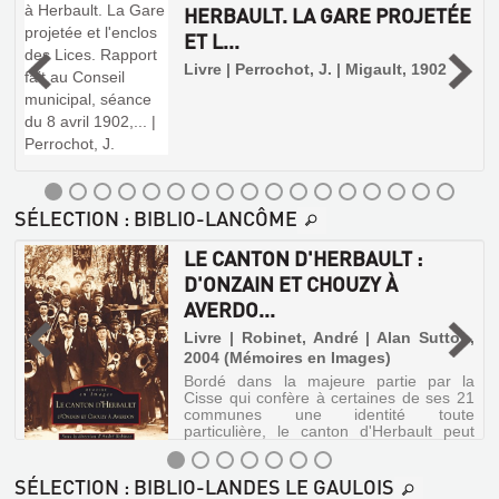
auteurs
HERBAULT. LA GARE PROJETÉE
D'HERBAULT
sortir
|
é
nous
du
Klincksieck,
emmènent
ET L...
:
-
cadre
à
1978
pour
D'ONZAIN
Livre | Perrochot, J. | Migault, 1902
la
(Horizons
plaire
découverte
ET
du
aux
des
temps
CHOUZY
langage)
villages
présents.
des
Peut-
À
A
environs
on
...
AVERDO...
TITRE
de
définir
Blois,
d'un
(CURIEUX)
Livre
sur
mot,
SÉLECTION
: BIBLIO-LANCÔME
|
PORTANT
la
deux
rive
Robinet,
siècles
LES
PERMISSION
droite
LE CANTON D'HERBAULT :
qui
André
MYSTÈRES
DE
de
se
|
D'ONZAIN ET CHOUZY À
é
la
sont
DU
DISPOSER
Alan
Loire.
AVERDO...
écoulés
-
Sutton,
LOIR-
DE
en
LOIR-
Livre | Robinet, André | Alan Sutton,
2004
s'interrogeant
ET-
...
sur
2004 (Mémoires en Images)
(Mémoires
ET-
CHER
le
en
Manuscrit
Bordé dans la majeure partie par la
CHER,
mot
:
Cisse qui confère à certaines de ses 21
Images)
?
L'ART
communes une identité toute
[HISTOIRES
Bordé
Pour
particulière, le canton d'Herbault peut
dans
ET
ce
INSOLITE...
tout autant se diviser en trois ensembles
la
faire,
géographiquement, historiquement et
LA
majeure
il
Livre
architec...
SÉLECTION
: BIBLIO-LANDES LE GAULOIS
partie
faudrait
NATURE