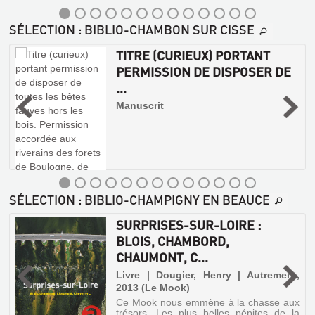
s
t
SÉLECTION
: BIBLIO-CHAMBON SUR CISSE
TITRE (CURIEUX) PORTANT
PERMISSION DE DISPOSER DE
MALEBRANCHE
é
...
-
DE
L'ACADÉMIE
Manuscrit
DES
LES
SCIENCES
EGLISES
:
DE
L'OEUVRE
LOIR-
...
SÉLECTION
: BIBLIO-CHAMPIGNY EN BEAUCE
ET-
Livre
CHER
|
SURPRISES-SUR-LOIRE :
Robinet,
Livre
BLOIS, CHAMBORD,
André
é
|
CHAUMONT, C...
|
-
Lesueur,
J.
Frédéric
Livre | Dougier, Henry | Autrement,
Vrin,
|
2013 (Le Mook)
1970
A.
Ce Mook nous emmène à la chasse aux
(Bibliothèque
et
trésors. Les plus belles pépites de la