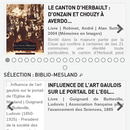
LE
|
par
connaitre
DE
Audoux,
la
LE CANTON D'HERBAULT :
le
CANTON
Cisse
Pascal
fin
SES
D'ONZAIN ET CHOUZY À
D'HERBAULT
qui
mot
|
291
VEILLÉES
confère
du
AVERDO...
:
De
à
mot.
COMMUN...
DE
Borée,
D'ONZAIN
certaines
,
Livre | Robinet, André | Alan Sutton,
Signe
2015
TOURAINE
de
d'une
Livre
ET
2004 (Mémoires en Images)
ses
(Histoire
idée,
|
Bordé dans la majeure partie par la
CHOUZY
Livre
21
mais
et
La
Cisse qui confère à certaines de ses 21
communes
|
de
À
documents)
communes une identité toute
Torre,
une
quelle
Mahon,
MÉMOIRES
particulière, le canton d'Herbault peut
AVERDO...
Un
identité
Michel
origine
Alfred
tout autant se diviser en trois ensembles
recueil
DE
toute
et
de
géographiquement, historiquement et
|
Livre
d'événements
particulière,
de
TRAMWAY
|
LA
architec...
extraordinaires,
librairie
|
le
quelle
Nathan,
LE
DE
de
SOCIÉTÉ
canton
H
nature
Robinet,
SÉLECTION
: BIBLIO-MESLAND
1985
destins
d'Herbault
est
CANTON
BLOIS
Oudin,
André
DES
exceptionnels,
peut
(Guide
cette
1884
|
D'HERBAULT
À
de
INFLUENCE DE L'ART GAULOIS
tout
SCIENCES
idée
de
Alan
lieux
Saint-
autant
?
:
HERBAULT.
l'Art
SUR LE PORTAIL DE L'EGL...
ET
insolites
Antoine
Sutton,
se
Le
et
D'ONZAIN
LA
mais
du
diviser
LETTRES
lan...
2004
Livre | Guignard de Butteville,
de
également
Rocher
en
ET
GARE
(Mémoires
Ludovic | Association française pour
DE
d'affaires
;
,
trois
la
en
l'avancement des Sciences, 1885
criminelles
CHOUZY
PROJETÉE
La
ensembles
...
nature)
Images)
pour
Tour
géographiquement,
À
ET
découvrir
de
historiquement
Livre
Bordé
la
Cordouan
AVERDO...
L...
et
dans
|
richesse
;
architec...
la
Société