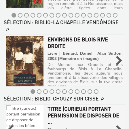
d'histoire
région remontent à la Renaissance, mais
J.
de
loin d'être figées dans leurs
Picard,
la
somptueuses montures, elles ont su
1969
sortir du cadre pour plaire aux temps
philosophie)
présents. A ...
SÉLECTION
: BIBLIO-LA CHAPELLE VENDÔMOISE
SURPRISES-
SUR-
ENVIRONS DE BLOIS RIVE
LOIRE
DROITE
:
é
BLOIS,
-
Livre | Bénard, Daniel | Alan Sutton,
CHAMBORD,
2002 (Mémoire en images)
De Menars aux Grouets et des
CHAUMONT,
faubourgs de Blois à La Chapelle-
C...
Vendômoise, les deux auteurs nous
emmènent à la découverte des villages
Livre
des environs de Blois, sur la rive droite
|
de la Loire.
LE
Dougier,
Henry
DÉFI
SÉLECTION
: BIBLIO-CHOUZY SUR CISSE
|
ENVIRONS
CYBERNÉTIQUE
Autrement,
TITRE (CURIEUX) PORTANT
DE
:
2013
PERMISSION DE DISPOSER DE
BLOIS
L'AUTOMATE
(Le
...
RIVE
Mook)
PAROISSES
ET
Ce
DROITE