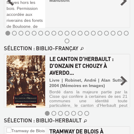
ET
,
Manuscrit
LA
Mook
COMMUNES
PENSÉE
nous
Livre
emmène
|
DE
Livre
à
Bénard,
FRANCE
la
|
Daniel
chasse
Robinet,
:
|
aux
André
DICTIONNAIRE
trésors.
Alan
|
Les
Sutton,
D'H...
Gallimard,
plus
2002
SÉLECTION
: BIBLIO-FRANÇAY
belles
1973
Livre
(Mémoire
pépites
(Les
|
en
de
LE CANTON D'HERBAULT :
Essais)
Poitou,
la
images)
D'ONZAIN ET CHOUZY À
Christian
région
é
De
remontent
|
AVERDO...
-
Menars
à
CNRS
aux
la
Livre | Robinet, André | Alan Sutton,
LE
Grouets
Editions,
Renaissance,
et
2004 (Mémoires en Images)
1997
LANGAGE
mais
des
Bordé dans la majeure partie par la
(Coll.
loin
À
faubourgs
Cisse qui confère à certaines de ses 21
d'être
Paroisses
de
communes une identité toute
L'ÂGE
figées
et
Blois
particulière, le canton d'Herbault peut
dans
à
CLASSIQUE
communes
tout autant se diviser en trois ensembles
leurs
La
de
géographiquement, historiquement et
somptueuses
Livre
Chapelle-
architec...
SÉLECTION
: BIBLIO-HERBAULT
France)
montures,
Vendômoise,
|
LE
elles
les
Robinet,
ont
TRAMWAY DE BLOIS À
CANTON
deux
André
su