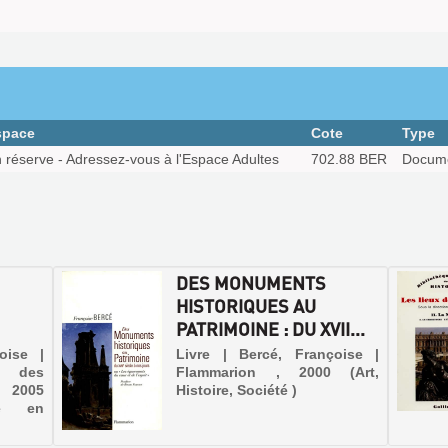
space
Cote
Type
 réserve - Adressez-vous à l'Espace Adultes
702.88 BER
Docume
DES MONUMENTS
HISTORIQUES AU
PATRIMOINE : DU XVII...
oise |
Livre | Bercé, Françoise |
e des
Flammarion , 2000 (Art,
, 2005
Histoire, Société )
ré en