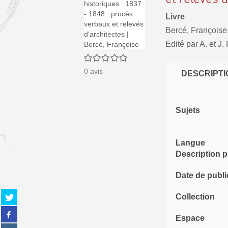
Livre
Bercé, Françoise
Edité par
A. et J.
0/5
0
avis
DESCRIPTI
Sujets
Langue
Description 
Date de publi
Partager
Collection
sur
Partager
twitter
Espace
sur
(Nouvelle