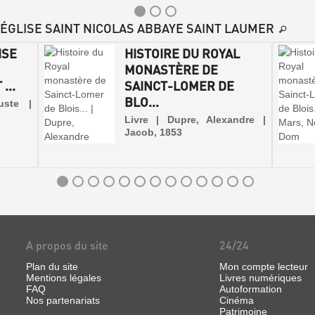
E-ÉGLISE SAINT NICOLAS ABBAYE SAINT LAUMER
ISE
HISTOIRE DU ROYAL
MONASTÈRE DE
...
SAINCT-LOMER DE
BLO...
uste |
Livre | Dupre, Alexandre |
Jacob, 1853
A propos du site
24/24
Plan du site
Mon compte lecteur
Mentions légales
Livres numériques
FAQ
Autoformation
Nos partenariats
Cinéma
Patrimoine