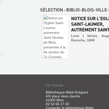
SÉLECTION
: BIBLIO-BLOIS-VILL
ROYAL MONASTÈRE
NOTICE SUR L'EGL
DICTIN DE SAINT-
SAINT-LAUMER,
ER DE B...
AUTREMENT SAINT 
DES
MONUMENTS
e | Vinet, M. | chez
Livre | Voisin, Aug
ur, 1960
Deroche, 1840
HISTORIQUES
AU
PATRIMOINE
:
DU
XVII...
Livre
|
Bercé,
Le réseau
Françoise
Bibliothèque Abbé-Grégoire
|
4/6 place Jean-Jaurès
Flammarion
41000 Blois
,
02 54 56 27 40
2000
Contacter la bibliothèque Abbé-