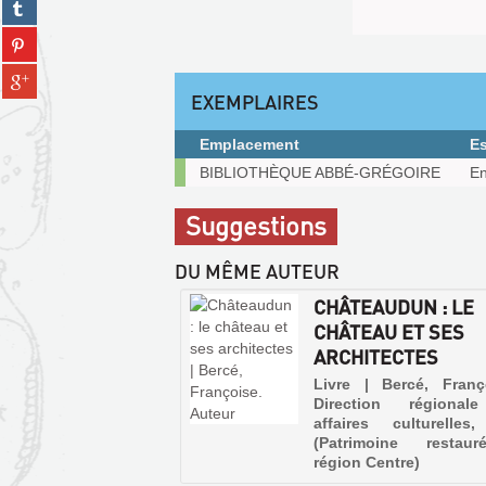
Partager
facebook
fenêtre)
sur
(Nouvelle
Partager
tumblr
fenêtre)
sur
(Nouvelle
Partager
pinterest
fenêtre)
sur
EXEMPLAIRES
(Nouvelle
gplus
fenêtre)
(Nouvelle
Emplacement
E
fenêtre)
Exemplaires
BIBLIOTHÈQUE ABBÉ-GRÉGOIRE
En
Suggestions
DU MÊME AUTEUR
CHÂTEAUDUN : LE
CHÂTEAU ET SES
ARCHITECTES
Livre | Bercé, Franç
Direction régional
affaires culturelles
(Patrimoine restau
région Centre)