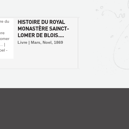
pas au sens habituel du terme,
mais, entre mémoire et histoire,
l'exploration sélective et
savante de notre héritage
collectif.
HISTOIRE DU ROYAL
SEPTI
MONASTÈRE SAINCT-
DE L'
LOMER DE BLOIS....
LAUME
Livre | Mars, Noel, 1869
Livre |
Impr. M