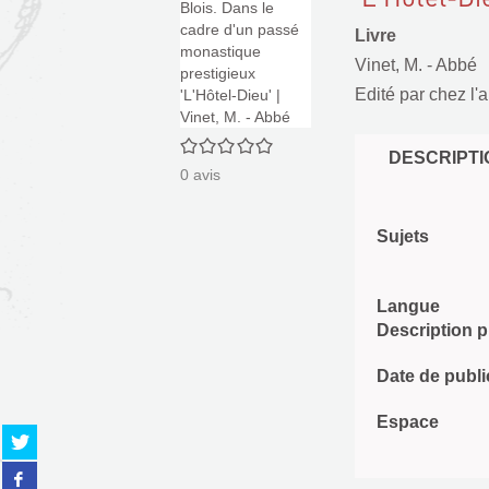
Livre
Vinet, M. - Abbé
Edité par
chez l'a
0/5
DESCRIPTI
0
avis
Sujets
Langue
Description 
Date de publi
Espace
Partager
sur
Partager
twitter