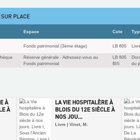
 SUR PLACE
Espace
Cote
Typ
Fonds patrimonial (3ème étage)
LB 805
Livr
thèque
Réserve générale - Adressez-vous au
LB 805
Doc
Fonds patrimonial
BIS
du p
E À
LA VIE HOSPITALÈRE À
LE À
BLOIS DU 12E SIÈCLE À
NOS JOU...
Livre | Vinet, M.