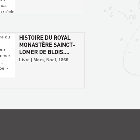
HISTOIRE DU ROYAL
SEPTI
MONASTÈRE SAINCT-
DE L'
LOMER DE BLOIS....
LAUME
Livre | Mars, Noel, 1869
Livre |
Impr. M