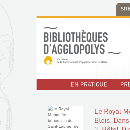
Aller
Aller
Aller
SIT
au
au
à
menu
contenu
la
recherche
EN PRATIQUE
PR
Le Royal M
Blois. Dans
'L'Hôtel-Di