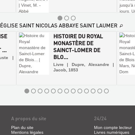
E-ÉGLISE SAINT NICOLAS ABBAYE SAINT LAUMER
ISE
HISTOIRE DU ROYAL
MONASTÈRE DE
...
SAINCT-LOMER DE
BLO...
uste |
Livre | Dupre, Alexandre |
Jacob, 1853
A propos du site
24/24
Plan du site
Mon compte lecteur
Mentions légales
Livres numériques