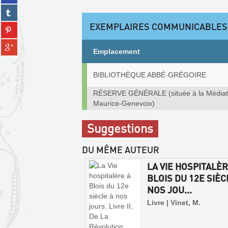
sur
(Nouvelle
Partager
facebook
fenêtre)
sur
(Nouvelle
EXEMPLAIRES COMMUNICABLES
Partager
tumblr
fenêtre)
sur
(Nouvelle
Partager
pinterest
fenêtre)
Emplacement
sur
(Nouvelle
gplus
fenêtre)
Exemplaires
(Nouvelle
BIBLIOTHÈQUE ABBÉ-GRÉGOIRE
communicables
fenêtre)
sur
RÉSERVE GÉNÉRALE (située à la Média
place
Maurice-Genevoix)
Suggestions
DU MÊME AUTEUR
LA VIE HOSPITALÈR
BLOIS DU 12E SIÈC
NOS JOU...
Livre | Vinet, M.