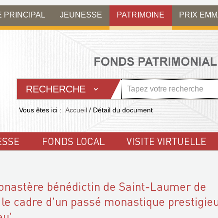
E PRINCIPAL
JEUNESSE
PATRIMOINE
PRIX EM
RECHERCHE
Vous êtes ici :
Accueil
/
Détail du document
ESSE
FONDS LOCAL
VISITE VIRTUELLE
onastère bénédictin de Saint-Laumer de
 le cadre d'un passé monastique prestigie
eu'