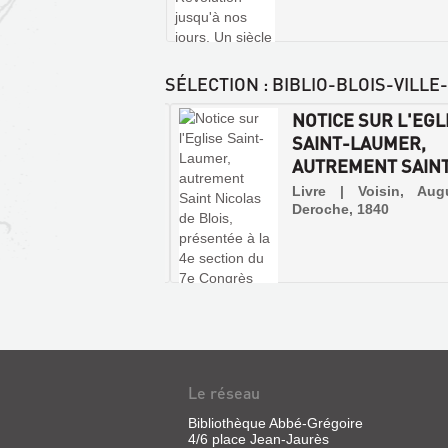
SÉLECTION
: BIBLIO-BLOIS-VILL
ROYAL MONASTÈRE
NOTICE SUR L'EGL
DICTIN DE SAINT-
SAINT-LAUMER,
ER DE B...
AUTREMENT SAINT 
e | Vinet, M. | chez
Livre | Voisin, Aug
ur, 1960
Deroche, 1840
Le réseau
Bibliothèque Abbé-Grégoire
4/6 place Jean-Jaurès