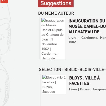
sur
fenêtre)
Suggestions
sur
(Nouvelle
place
gplus
fenêtre)
(Nouvelle
DU MÊME AUTEUR
fenêtre)
INAUGURATION DU
MUSÉE DANIEL-DU
AU CHATEAU DE ...
Livre | Cardonne, Hen
1902
SÉLECTION
: BIBLIO-BLOIS-VILL
IOGRAPHIE :
BLOYS : VILLE À
STOIRE DE BLOIS,
FACETTES
BIBLIOTHÈ...
Livre | Buzon, Jacques
 | Barnier, Jérôme | chez
ur, 1999