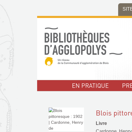
Aller
Aller
Aller
SIT
au
au
à
menu
contenu
la
recherche
EN PRATIQUE
PR
Blois pitto
Livre
Cardonne, Henry