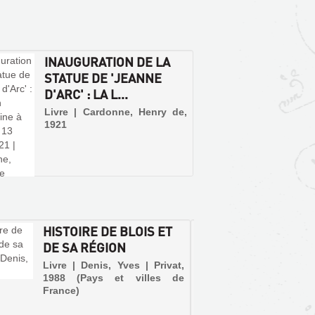
INAUGURATION DE LA
STATUE DE 'JEANNE
D'ARC' : LA L...
Livre | Cardonne, Henry de,
1921
HISTOIRE DE BLOIS ET
BLOIS
DE SA RÉGION
DOUC
Livre | Denis, Yves | Privat,
Livre 
1988 (Pays et villes de
Autreme
France)
Capital
lieu de 
Guise, 