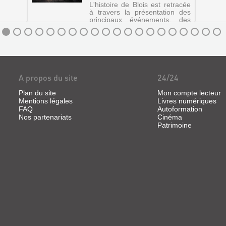
L'histoire de Blois est retracée
à travers la présentation des
principaux événements, des
archives historiques et des
reconstitutions de lieux.
©Electre 2019
A propos du site
24/24
Plan du site
Mon compte lecteur
Mentions légales
Livres numériques
FAQ
Autoformation
Nos partenariats
Cinéma
Patrimoine