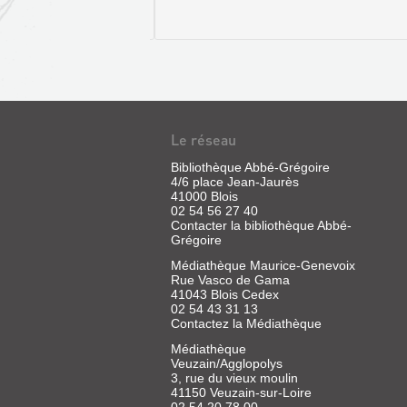
BLOIS.
Le réseau
BLOIS
CONSEIL
:
Bibliothèque Abbé-Grégoire
MUNICIPAL
4/6 place Jean-Jaurès
DE
DE
41000 Blois
LA
02 54 56 27 40
BLOIS
Contacter la bibliothèque Abbé-
PRÉHISTOIRE
:
Grégoire
À
RÉTABLISSEMENT
Médiathèque Maurice-Genevoix
NOS
DES
Rue Vasco de Gama
JOURS
41043 Blois Cedex
FO...
02 54 43 31 13
Livre
Livre
Contactez la Médiathèque
|
|
Médiathèque
Moreaux,
Cardonne,
Veuzain/Agglopolys
Jérôme
Henry
3, rue du vieux moulin
|
de,
41150 Veuzain-sur-Loire
Petit
1903