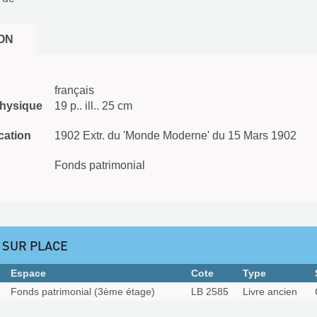
ON
français
physique
19 p.. ill.. 25 cm
cation
1902 Extr. du 'Monde Moderne' du 15 Mars 1902
Fonds patrimonial
 SUR PLACE
Espace
Cote
Type
Fonds patrimonial (3ème étage)
LB 2585
Livre ancien