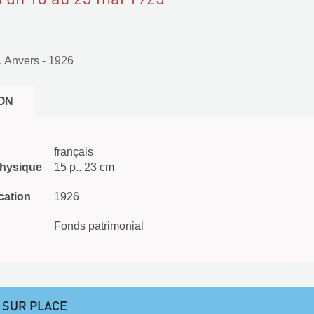
. Anvers
- 1926
ON
français
physique
15 p.. 23 cm
cation
1926
Fonds patrimonial
 SUR PLACE