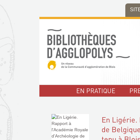
Aller
Aller
Aller
SIT
au
au
à
menu
contenu
la
recherche
EN PRATIQUE
PR
En Ligérie.
de Belgique
tenu à Bloi