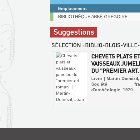
fenêtre)
Emplacement
Exemplaires
BIBLIOTHÈQUE ABBÉ-GRÉGOIRE
communicables
sur
Suggestions
place
SÉLECTION
: BIBLIO-BLOIS-VIL
T RÉPERTOIRE
CHEVETS PLATS E
HÉOLOGIQUE DES
VAISSEAUX JUMEL
ICES RELIGI...
DU "PREMIER ART..
 | Pilte, Edmond | A.
Livre | Martin-Demézil,
ard, 1931
Société franç
d'archéologie, 1970