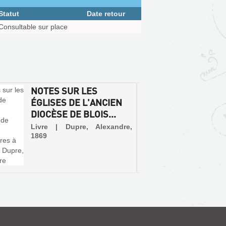
Statut
Date retour
Consultable sur place
NOTES SUR LES
BLOIS
ÉGLISES DE L'ANCIEN
D'UNE
DIOCÈSE DE BLOIS...
Livre 
Imprim
Livre | Dupre, Alexandre,
1994 (C
1869
Ce liv
l'invent
ville re
d'un sit
deux mi
propose
compren
forme d'u