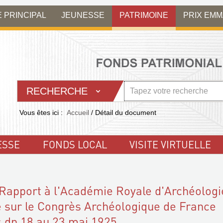
E PRINCIPAL
JEUNESSE
PATRIMOINE
PRIX EM
RECHERCHE
Vous êtes ici :
Accueil
/
Détail du document
ESSE
FONDS LOCAL
VISITE VIRTUELLE
 Rapport à l'Académie Royale d'Archéologi
 sur le Congrès Archéologique de France
s dn 18 au 23 mai 1925