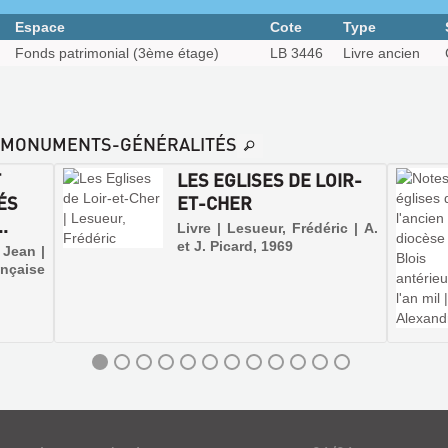
Espace
Cote
Type
Fonds patrimonial (3ème étage)
LB 3446
Livre ancien
LE-MONUMENTS-GÉNÉRALITÉS
T
LES EGLISES DE LOIR-
ÉS
ET-CHER
.
Livre | Lesueur, Frédéric | A.
et J. Picard, 1969
 Jean |
aise