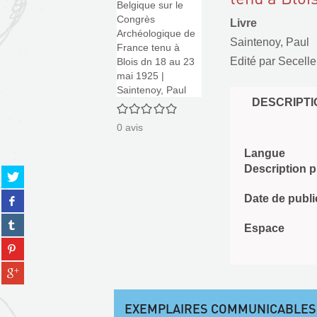
Livre
Saintenoy, Paul
Edité par
Secelle
DESCRIPTI
0/5
0
avis
Langue
Description 
Partager
sur
Partager
Date de publi
twitter
sur
(Nouvelle
Partager
facebook
Espace
fenêtre)
sur
(Nouvelle
Partager
tumblr
fenêtre)
sur
(Nouvelle
Partager
pinterest
fenêtre)
sur
(Nouvelle
gplus
fenêtre)
EXEMPLAIRES COMMUNICABLES
(Nouvelle