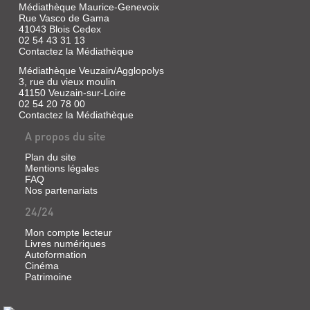
Médiathèque Maurice-Genevoix
Rue Vasco de Gama
41043 Blois Cedex
02 54 43 31 13
Contactez la Médiathèque
Médiathèque Veuzain/Agglopolys
3, rue du vieux moulin
41150 Veuzain-sur-Loire
02 54 20 78 00
Contactez la Médiathèque
A propos du site
Plan du site
Mentions légales
FAQ
Nos partenariats
24/24
Mon compte lecteur
Livres numériques
Autoformation
LETTRE
Cinéma
Patrimoine
D'UN
ECCLESIASTIQUE