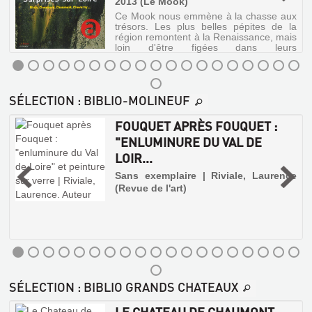
2013 (Le Mook)
Ce Mook nous emmène à la chasse aux
trésors. Les plus belles pépites de la
région remontent à la Renaissance, mais
loin d'être figées dans leurs
somptueuses montures, elles ont su
sortir du cadre pour plaire aux temps
présents. A ...
SURPRISES-
SÉLECTION
: BIBLIO-MOLINEUF
SUR-
LOIRE
FOUQUET APRÈS FOUQUET :
:
"ENLUMINURE DU VAL DE
BLOIS,
LOIR...
CHAMBORD,
Sans exemplaire | Riviale, Laurence
EPIS
CHAUMONT,
(Revue de l'art)
DE
C...
FAITAGE
Livre
ET
|
GIROUETTES
Dougier,
Henry
Livre
|
|
SÉLECTION
: BIBLIO GRANDS CHATEAUX
Autrement,
Tissier
2013
de
LE CHATEAU DE CHAUMONT-
(Le