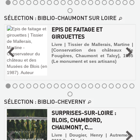
SÉLECTION
: BIBLIO-CHAUMONT SUR LOIRE
EPIS DE FAITAGE ET
GIROUETTES
,
Livre | Tissier de Mallerais, Martine |
[Conservation des châteaux de
Fougères, Chaumont et Talcy], 1995
r
e
(Le monument et ses artisans)
u
s
SÉLECTION
: BIBLIO-CHEVERNY
SURPRISES-SUR-LOIRE :
BLOIS, CHAMBORD,
CHAUMONT, C...
Livre | Dougier, Henry | Autrement,