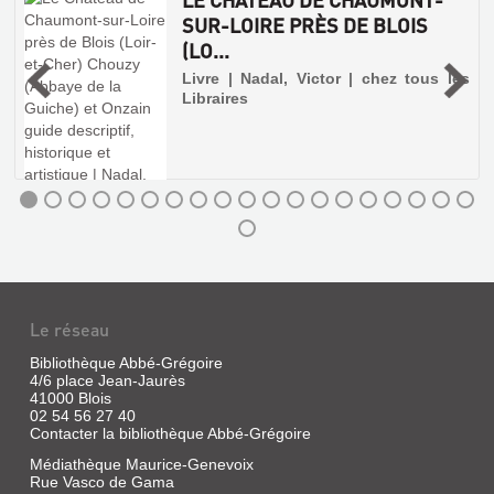
Mallerais,
Mook)
SUR-LOIRE PRÈS DE BLOIS
Martine
Ce
|
(LO...
Mook
[Conservation
nous
|
Livre | Nadal, Victor | chez tous les
des
emmène
Libraires
à
châteaux
la
de
chasse
Fougères,
aux
Chaumont
trésors.
et
Les
plus
Talcy],
belles
1995
pépites
(Le
de
monument
la
FOUQUET
et
région
APRÈS
remontent
ses
à
FOUQUET
artisans)
Le réseau
la
:
Renaissance,
Bibliothèque Abbé-Grégoire
mais
"ENLUMINURE
4/6 place Jean-Jaurès
TITRE
loin
41000 Blois
DU
d'être
PAYSAGES
(CURIEUX)
02 54 56 27 40
figées
VAL
ET
PORTANT
Contacter la bibliothèque Abbé-Grégoire
dans
DE
leurs
GENS
PERMISSION
Médiathèque Maurice-Genevoix
somptueuses
LOIR...
DE
Rue Vasco de Gama
DE
montures,