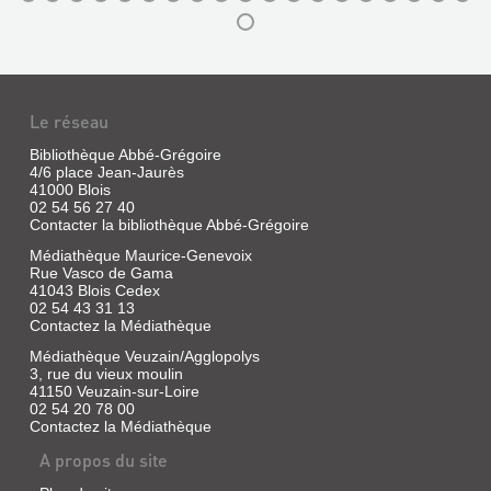
Le réseau
Bibliothèque Abbé-Grégoire
SERVICE
4/6 place Jean-Jaurès
ITINÉRAIRE
41000 Blois
ÉDUCATIF
02 54 56 27 40
DANS
DU
Contacter la bibliothèque Abbé-Grégoire
LE
CHATEAU
Médiathèque Maurice-Genevoix
BLOIS
ET
Rue Vasco de Gama
MÉDIÉVAL
41043 Blois Cedex
DES
02 54 43 31 13
Livre
MUSÉES
Contactez la Médiathèque
|
DE
Sauvage,
Médiathèque Veuzain/Agglopolys
BLOIS...
3, rue du vieux moulin
Jean-
41150 Veuzain-sur-Loire
Paul
Livre
02 54 20 78 00
|
|
Contactez la Médiathèque
Centre
Conservation
Départemental
A propos du site
du
de
Chateau