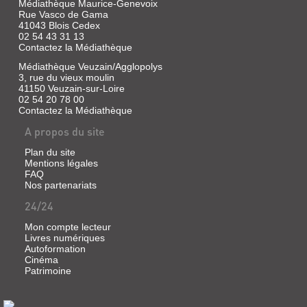
Médiathèque Maurice-Genevoix
François
Rue Vasco de Gama
|
41043 Blois Cedex
Delagrave,
02 54 43 31 13
1979
Contactez la Médiathèque
(Les
Médiathèque Veuzain/Agglopolys
albums
3, rue du vieux moulin
de
41150 Veuzain-sur-Loire
LES
samivel)
02 54 20 78 00
Contactez la Médiathèque
GRANDES
ET
A propos du site
FANTASTIQUES
Plan du site
BATAILLES
Mentions légales
DES
FAQ
Nos partenariats
GARGANTUA
GRANS
24/24
RO...
Livre
|
Livre
Mon compte lecteur
Rabelais,
|
Livres numériques
François
Autoformation
Calenzio,
|
Cinéma
Eliseo,
Delagrave,
Patrimoine
1554
1992
(Les
albums