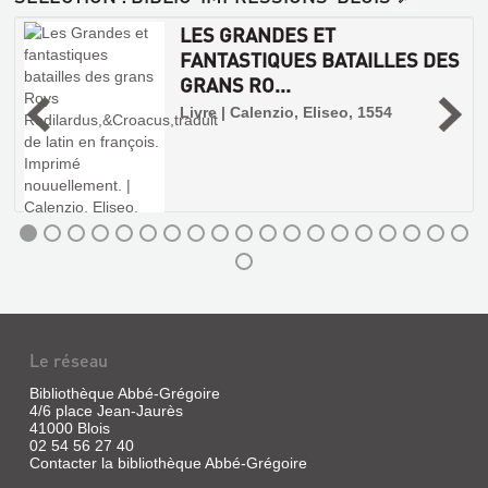
LES GRANDES ET
FANTASTIQUES BATAILLES DES
GRANS RO...
PANURGE
n
Livre | Calenzio, Eliseo, 1554
Livre
|
Rabelais,
François
|
Nathan,
1984
(Arc
en
poche)
Le réseau
Bibliothèque Abbé-Grégoire
4/6 place Jean-Jaurès
PANTAGRUEL
41000 Blois
Livre
02 54 56 27 40
Contacter la bibliothèque Abbé-Grégoire
|
Rabelais,