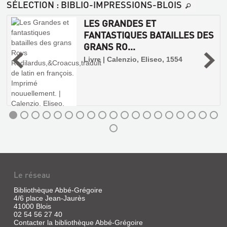
SÉLECTION
: BIBLIO-IMPRESSIONS-BLOIS
BLÉSOIS
:
LES GRANDES ET
1554-
FANTASTIQUES BATAILLES DES
1790
GRANS RO...
n
Livre
Livre | Calenzio, Eliseo, 1554
|
Daubignard,
Patrick
|
Amis
de
la
bibliothèque
de
Blois,
1988
(Cahiers
de
Le réseau
la
Bibliothèque Abbé-Grégoire
Bibliothèque
4/6 place Jean-Jaurès
LES
Municipale
41000 Blois
de
VOITURIERS
02 54 56 27 40
Blois)
Contacter la bibliothèque Abbé-Grégoire
PAR