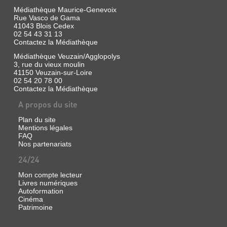
EAU
Médiathèque Maurice-Genevoix
Rue Vasco de Gama
ET
41043 Blois Cedex
LE
02 54 43 31 13
Contactez la Médiathèque
COMMERCE
SUR
Médiathèque Veuzain/Agglopolys
3, rue du vieux moulin
LA
41150 Veuzain-sur-Loire
LOIRE...
LES
02 54 20 78 00
Contactez la Médiathèque
GRANDES
Livre
ET
|
A propos du site
Person,
FANTASTIQUES
Françoise
Plan du site
BATAILLES
Mentions légales
de
DES
FAQ
|
Nos partenariats
Université,
GRANS
1984
24/24
RO...
Livre
Mon compte lecteur
|
Livres numériques
LA
Autoformation
Calenzio,
Cinéma
Eliseo,
BIBLIOTHÈQUE
Patrimoine
1554
DE
J.