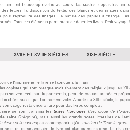
le faire ont beaucoup évolué au cours des siècles, depuis les anné
 des lettres, la disposition du texte, des blancs et des images dan
 pour reproduire des images. La nature des papiers a changé. Les m
formés. Tous ces éléments permettent de dater les livres. Petit voyage à 
XVIIE ET XVIIIE SIÈCLES
XIXE SIÈCLE
tion de l'imprimerie, le livre se fabrique à la main.
es copistes qui sont presque exclusivement des religieux jusqu'au XIIIe
 le plus souvent écrit sur du parchemin, peau de mouton tannée et prépa
plus chère aussi, que l'on nomme vélin. A partir du XIIIe siècle, le pa
s son usage reste encore rare pour des livres complets.
nière se sont transmis les
textes liturgiques
(
Nécrologe de Pontle
e saint Grégoire)
, mais aussi les grands textes littéraires de l'ant
usieurs philosophes
) ou contemporains (
Destruction de Troie la grant
,
ortance du commanditaire, le livre est plus ou moins orné. Le plus souve