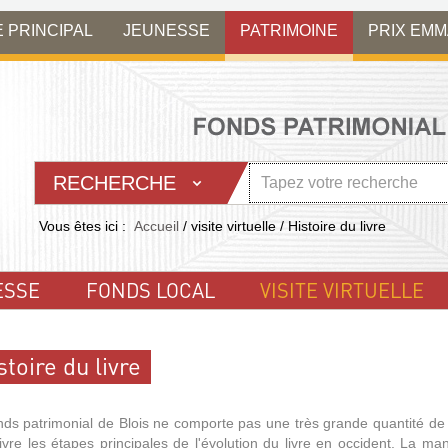
E PRINCIPAL
JEUNESSE
PATRIMOINE
PRIX EM
RECHERCHE
Vous êtes ici :
Accueil
/
visite virtuelle
/
Histoire du livre
ESSE
FONDS LOCAL
VISITE VIRTUELLE
stoire du livre
nds patrimonial de Blois ne comporte pas une très grande quantité de 
ivre les étapes principales de l'évolution du livre en occident. La maniè