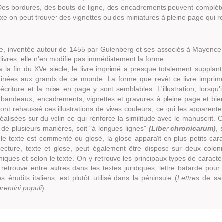
Des bordures, des bouts de ligne, des encadrements peuvent compléte
xe on peut trouver des vignettes ou des miniatures à pleine page qui re
rie, inventée autour de 1455 par Gutenberg et ses associés à Mayence,
 livres, elle n'en modifie pas immédiatement la forme.
 la fin du XVe siècle, le livre imprimé a presque totalement suppla
tinées aux grands de ce monde. La forme que revêt ce livre imprimé 
écriture et la mise en page y sont semblables. L'illustration, lorsqu'i
 bandeaux, encadrements, vignettes et gravures à pleine page et bie
ont rehaussé ces illustrations de vives couleurs, ce qui les apparent
alisées sur du vélin ce qui renforce la similitude avec le manuscrit
e de plusieurs manières, soit "à longues lignes"
(Liber chronicarum)
, 
i le texte est commenté ou glosé, la glose apparaît en plus petits cara
ecture, texte et glose, peut également être disposé sur deux colon
hiques et selon le texte. On y retrouve les principaux types de caractè
 retrouve entre autres dans les textes juridiques, lettre bâtarde pour 
s érudits italiens, est plutôt utilisé dans la péninsule (
Lettres
de sai
orentini populi
).