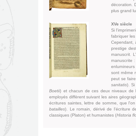
(Nouvelle
décoration. 
fenêtre)
plus grand lu
XVe siècle
Si l'imprime
fabriquer les
Cependant, à
prestige des
manuscrit. L'
manuscrite :
enlumineurs 
sont même ré
peut se fair
sanitatis
). S
Boetii
) et chacun de ces deux niveaux de l
employés diffèrent suivant les aires géograp
écritures saintes, lettre de somme, que l'on
batailles
). Le romain, dérivé de l'écriture de
classiques (Platon) et humanistes (
Historia fl