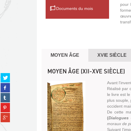
pour 
Documents du mois
forme
œuvre
trans
MOYEN ÂGE
XVIE SIÈCLE
MOYEN ÂGE (XII-XVE SIÈCLE)
Partager
sur
Avant l'inven
Partager
twitter
Réalisé par d
sur
(Nouvelle
le livre est
Partager
facebook
fenêtre)
plus souple, 
sur
(Nouvelle
Partager
occident mai
tumblr
fenêtre)
sur
De cette ma
(Nouvelle
Partager
pinterest
(
Dialogues
d
fenêtre)
sur
(Nouvelle
moraux de pl
gplus
fenêtre)
Suivant l'imp