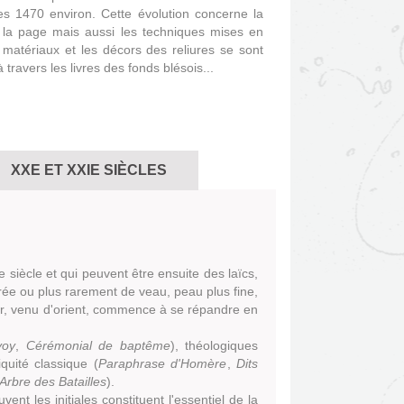
es 1470 environ. Cette évolution concerne la
s la page mais aussi les techniques mises en
atériaux et les décors des reliures se sont
travers les livres des fonds blésois...
XXE ET XXIE SIÈCLES
 siècle et qui peuvent être ensuite des laïcs,
rée ou plus rarement de veau, peau plus fine,
pier, venu d'orient, commence à se répandre en
voy
,
Cérémonial de baptême
), théologiques
iquité classique (
Paraphrase d'Homère
,
Dits
Arbre des Batailles
).
nt les initiales constituent l'essentiel de la