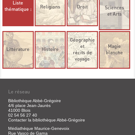
Liste
Religions
Droit
Sciences
thématique :
et Arts
Géographie
et
Magie
Littérature
Histoire
récits de
blanche
voyage
Le réseau
Bibliothèque Abbé-Grégoire
4/6 place Jean-Jaurès
41000 Blois
02 54 56 27 40
Contacter la bibliothèque Abbé-Grégoire
Médiathèque Maurice-Genevoix
Rue Vasco de Gama