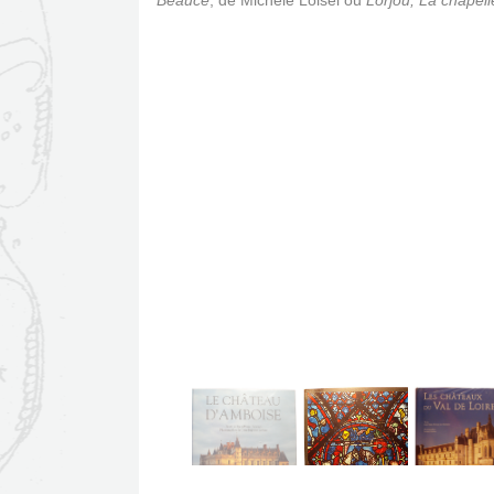
Beauce
, de Michèle Loisel ou
Lorjou, La chapell