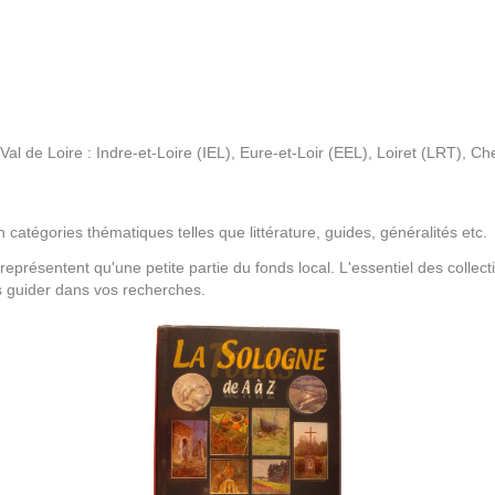
l de Loire : Indre-et-Loire (IEL), Eure-et-Loir (EEL), Loiret (LRT), Ch
atégories thématiques telles que littérature, guides, généralités etc.
eprésentent qu'une petite partie du fonds local. L'essentiel des colle
us guider dans vos recherches.