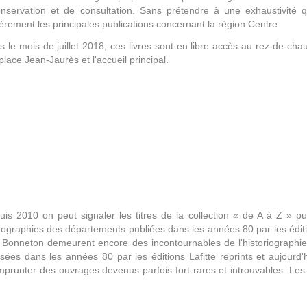
nservation et de consultation. Sans prétendre à une exhaustivité q
ièrement les principales publications concernant la région Centre.
s le mois de juillet 2018, ces livres sont en libre accès au rez-de-chau
place Jean-Jaurès et l'accueil principal.
s 2010 on peut signaler les titres de la collection « de A à Z » pub
nographies des départements publiées dans les années 80 par les éditi
es Bonneton demeurent encore des incontournables de l'historiographie
sées dans les années 80 par les éditions Lafitte reprints et aujourd'
'emprunter des ouvrages devenus parfois fort rares et introuvables. Les