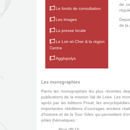
de co
Le fonds de consultation
régul
Les images
Depui
de la 
La presse locale
Le Loir-et-Cher & la région
Centre
Agglopolys
Les monographies
Parmi les monographies les plus récentes depui
publications de la mission Val de Loire. Les mo
après par les éditions Privat, les encyclopédi
importantes rééditions d'ouvrages anciens réali
d'histoire et de la Tour Giles qui permettent d
pôles thématiques :
Blois (BLO)