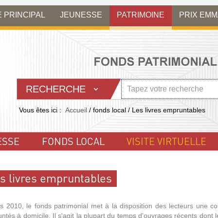
E PRINCIPAL
JEUNESSE
PATRIMOINE
PRIX EM
RECHERCHE
Vous êtes ici :
Accueil
/
fonds local
/
Les livres empruntables
ESSE
FONDS LOCAL
VISITE VIRTUELLE
s livres empruntables
s 2010, le fonds patrimonial met à la disposition des lecteurs une col
ntés à domicile. Il s'agit la plupart du temps d'ouvrages récents dont 