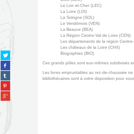
Le Loir-et-Cher (LEC)
La Loire (LOI)
La Sologne (SOL)
Le Vendômois (VEN)
La Beauce (BEA)
La Région Centre-Val de Loire (CEN)
Les départements de la région Centre-Va
Les châteaux de la Loire (CHX)
Partager
Biographies (BIO)
sur
Ces grands pôles sont eux-mêmes subdivisés en c
Partager
twitter
sur
(Nouvelle
Les livres empruntables au rez-de-chaussée ne r
Partager
facebook
fenêtre)
bibliothécaires sont à votre disposition pour vo
sur
(Nouvelle
Partager
tumblr
fenêtre)
sur
(Nouvelle
Partager
pinterest
fenêtre)
sur
(Nouvelle
gplus
fenêtre)
(Nouvelle
fenêtre)