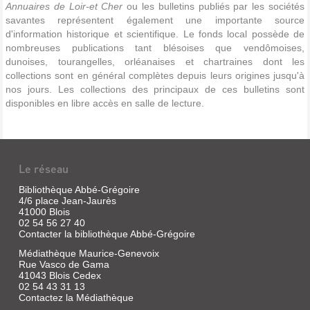
Annuaires de Loir-et Cher
ou les bulletins publiés par les sociétés
savantes représentent également une importante source
d'information historique et scientifique. Le fonds local possède de
nombreuses publications tant blésoises que vendômoises,
dunoises, tourangelles, orléanaises et chartraines dont les
collections sont en général complètes depuis leurs origines jusqu'à
nos jours. Les collections des principaux de ces bulletins sont
disponibles en libre accès en salle de lecture.
Le réseau
Bibliothèque Abbé-Grégoire
4/6 place Jean-Jaurès
41000 Blois
02 54 56 27 40
Contacter la bibliothèque Abbé-Grégoire
Médiathèque Maurice-Genevoix
Rue Vasco de Gama
41043 Blois Cedex
02 54 43 31 13
Contactez la Médiathèque